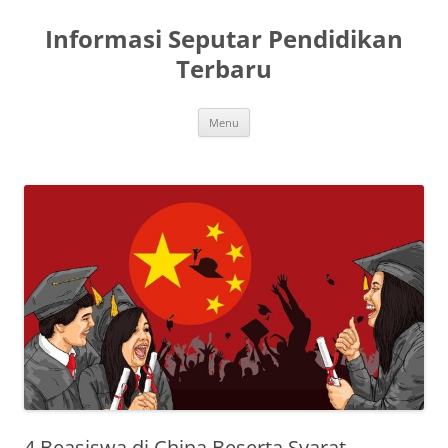
Skip
to
Informasi Seputar Pendidikan
content
Terbaru
Menu
4 Beasiswa di China Beserta Syarat,