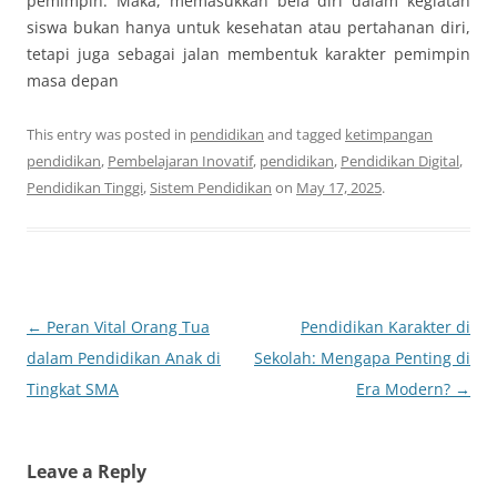
pemimpin. Maka, memasukkan bela diri dalam kegiatan
siswa bukan hanya untuk kesehatan atau pertahanan diri,
tetapi juga sebagai jalan membentuk karakter pemimpin
masa depan
This entry was posted in
pendidikan
and tagged
ketimpangan
pendidikan
,
Pembelajaran Inovatif
,
pendidikan
,
Pendidikan Digital
,
Pendidikan Tinggi
,
Sistem Pendidikan
on
May 17, 2025
.
Post
←
Peran Vital Orang Tua
Pendidikan Karakter di
navigation
dalam Pendidikan Anak di
Sekolah: Mengapa Penting di
Tingkat SMA
Era Modern?
→
Leave a Reply