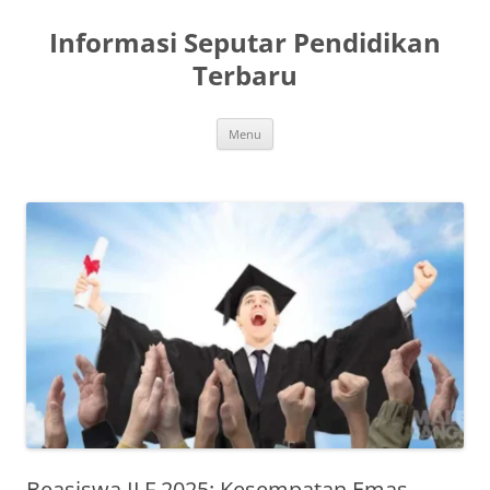
Skip
to
Informasi Seputar Pendidikan
content
Terbaru
Menu
Beasiswa ILF 2025: Kesempatan Emas