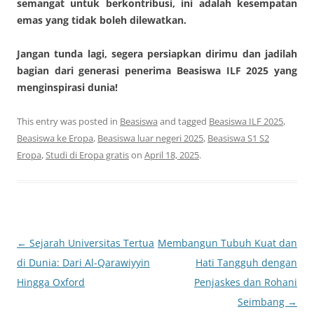
semangat untuk berkontribusi, ini adalah kesempatan
emas yang tidak boleh dilewatkan.
Jangan tunda lagi, segera persiapkan dirimu dan jadilah
bagian dari generasi penerima Beasiswa ILF 2025 yang
menginspirasi dunia!
This entry was posted in
Beasiswa
and tagged
Beasiswa ILF 2025
,
Beasiswa ke Eropa
,
Beasiswa luar negeri 2025
,
Beasiswa S1 S2
Eropa
,
Studi di Eropa gratis
on
April 18, 2025
.
Post
←
Sejarah Universitas Tertua
Membangun Tubuh Kuat dan
navigation
di Dunia: Dari Al-Qarawiyyin
Hati Tangguh dengan
Hingga Oxford
Penjaskes dan Rohani
Seimbang
→