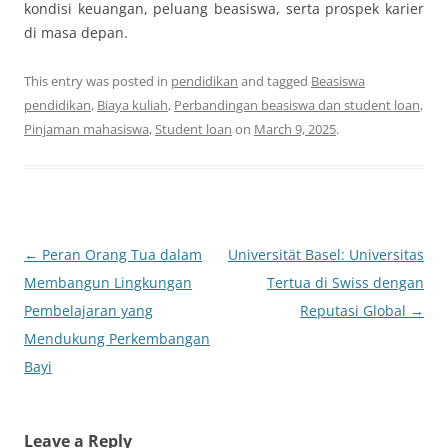
kondisi keuangan, peluang beasiswa, serta prospek karier
di masa depan.
This entry was posted in
pendidikan
and tagged
Beasiswa
pendidikan
,
Biaya kuliah
,
Perbandingan beasiswa dan student loan
,
Pinjaman mahasiswa
,
Student loan
on
March 9, 2025
.
Post
←
Peran Orang Tua dalam
Universität Basel: Universitas
navigation
Membangun Lingkungan
Tertua di Swiss dengan
Pembelajaran yang
Reputasi Global
→
Mendukung Perkembangan
Bayi
Leave a Reply