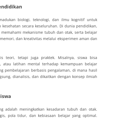
endidikan
adukan biologi, teknologi, dan ilmu kognitif untuk
n kesehatan secara keseluruhan. Di dunia pendidikan,
n memahami mekanisme tubuh dan otak, serta belajar
memori, dan kreativitas melalui eksperimen aman dan
s teori, tetapi juga praktek. Misalnya, siswa bisa
si, atau latihan mental terhadap kemampuan belajar
ng pembelajaran berbasis pengalaman, di mana hasil
sung, dianalisis, dan dikaitkan dengan konsep ilmiah
Siswa
ng adalah meningkatkan kesadaran tubuh dan otak.
gis, pola tidur, dan kebiasaan belajar yang optimal.