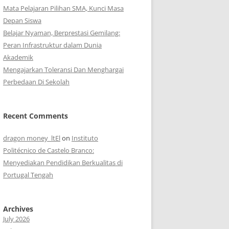
Mata Pelajaran Pilihan SMA, Kunci Masa
Depan Siswa
Belajar Nyaman, Berprestasi Gemilang:
Peran Infrastruktur dalam Dunia
Akademik
Mengajarkan Toleransi Dan Menghargai
Perbedaan Di Sekolah
Recent Comments
dragon money_ltEl
on
Instituto
Politécnico de Castelo Branco:
Menyediakan Pendidikan Berkualitas di
Portugal Tengah
Archives
July 2026