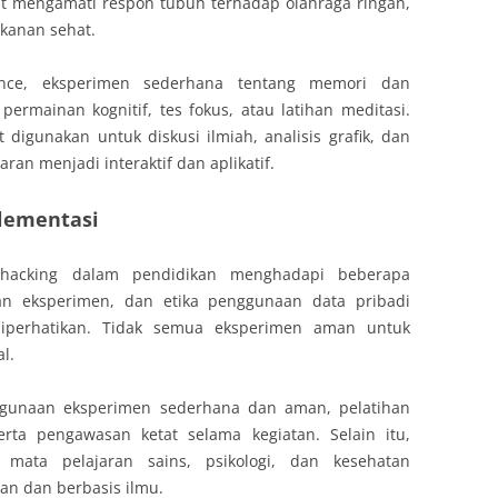
pat mengamati respon tubuh terhadap olahraga ringan,
kanan sehat.
ience, eksperimen sederhana tentang memori dan
ermainan kognitif, tes fokus, atau latihan meditasi.
igunakan untuk diskusi ilmiah, analisis grafik, dan
ran menjadi interaktif dan aplikatif.
plementasi
ohacking dalam pendidikan menghadapi beberapa
an eksperimen, dan etika penggunaan data pribadi
diperhatikan. Tidak semua eksperimen aman untuk
l.
nggunaan eksperimen sederhana dan aman, pelatihan
erta pengawasan ketat selama kegiatan. Selain itu,
mata pelajaran sains, psikologi, dan kesehatan
an dan berbasis ilmu.