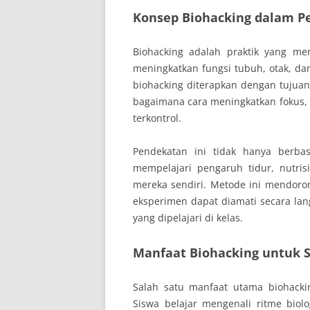
Konsep Biohacking dalam P
Biohacking adalah praktik yang mem
meningkatkan fungsi tubuh, otak, da
biohacking diterapkan dengan tujua
bagaimana cara meningkatkan fokus, 
terkontrol.
Pendekatan ini tidak hanya berbasi
mempelajari pengaruh tidur, nutri
mereka sendiri. Metode ini mendoro
eksperimen dapat diamati secara lang
yang dipelajari di kelas.
Manfaat Biohacking untuk 
Salah satu manfaat utama biohacki
Siswa belajar mengenali ritme biolo