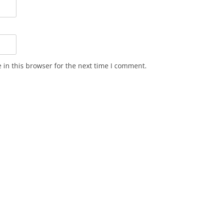
in this browser for the next time I comment.