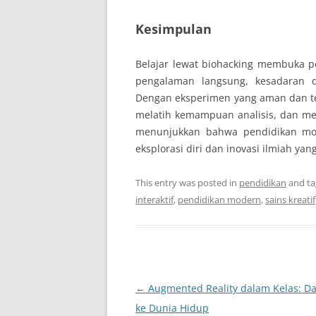
Kesimpulan
Belajar lewat biohacking membuka 
pengalaman langsung, kesadaran d
Dengan eksperimen yang aman dan te
melatih kemampuan analisis, dan mera
menunjukkan bahwa pendidikan mode
eksplorasi diri dan inovasi ilmiah yan
This entry was posted in
pendidikan
and t
interaktif
,
pendidikan modern
,
sains kreatif
Post
←
Augmented Reality dalam Kelas: Dar
navigation
ke Dunia Hidup