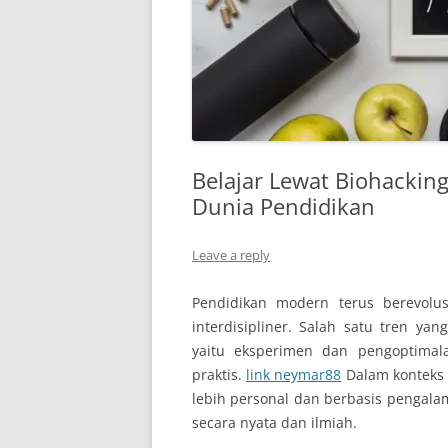
Belajar Lewat Biohackin
Dunia Pendidikan
Leave a reply
Pendidikan modern terus berevolus
interdisipliner. Salah satu tren y
yaitu eksperimen dan pengoptimal
praktis.
link neymar88
Dalam konteks 
lebih personal dan berbasis pengala
secara nyata dan ilmiah.