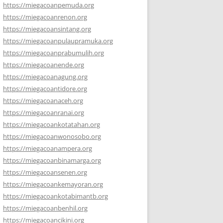
https://miegacoanpemuda.org
https://miegacoanrenon.org
https://miegacoansintang.org
https://miegacoanpulaupramuka.org
https://miegacoanprabumulih.org
https://miegacoanende.org
https://miegacoanagung.org
https://miegacoantidore.org
https://miegacoanaceh.org
https://miegacoanranai.org
https://miegacoankotatahan.org
https://miegacoanwonosobo.org
https://miegacoanampera.org
https://miegacoanbinamarga.org
https://miegacoansenen.org
https://miegacoankemayoran.org
https://miegacoankotabimantb.org
https://miegacoanbenhil.org
https://miegacoancikini.org