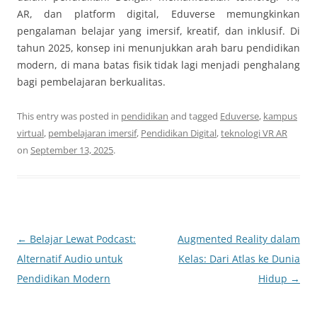
AR, dan platform digital, Eduverse memungkinkan
pengalaman belajar yang imersif, kreatif, dan inklusif. Di
tahun 2025, konsep ini menunjukkan arah baru pendidikan
modern, di mana batas fisik tidak lagi menjadi penghalang
bagi pembelajaran berkualitas.
This entry was posted in
pendidikan
and tagged
Eduverse
,
kampus
virtual
,
pembelajaran imersif
,
Pendidikan Digital
,
teknologi VR AR
on
September 13, 2025
.
Post
←
Belajar Lewat Podcast:
Augmented Reality dalam
navigation
Alternatif Audio untuk
Kelas: Dari Atlas ke Dunia
Pendidikan Modern
Hidup
→