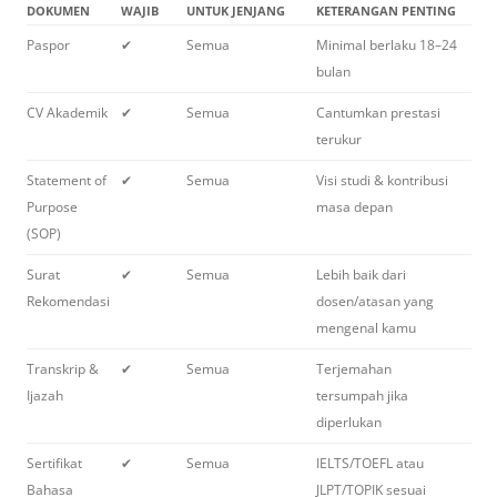
DOKUMEN
WAJIB
UNTUK JENJANG
KETERANGAN PENTING
Paspor
✔
Semua
Minimal berlaku 18–24
bulan
CV Akademik
✔
Semua
Cantumkan prestasi
terukur
Statement of
✔
Semua
Visi studi & kontribusi
Purpose
masa depan
(SOP)
Surat
✔
Semua
Lebih baik dari
Rekomendasi
dosen/atasan yang
mengenal kamu
Transkrip &
✔
Semua
Terjemahan
Ijazah
tersumpah jika
diperlukan
Sertifikat
✔
Semua
IELTS/TOEFL atau
Bahasa
JLPT/TOPIK sesuai