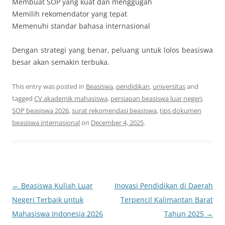
Membuat SOP yang kuat dan menggugah
Memilih rekomendator yang tepat
Memenuhi standar bahasa internasional
Dengan strategi yang benar, peluang untuk lolos beasiswa
besar akan semakin terbuka.
This entry was posted in
Beasiswa
,
pendidikan
,
universitas
and
tagged
CV akademik mahasiswa
,
persiapan beasiswa luar negeri
,
SOP beasiswa 2026
,
surat rekomendasi beasiswa
,
tips dokumen
beasiswa internasional
on
December 4, 2025
.
Post
←
Beasiswa Kuliah Luar
Inovasi Pendidikan di Daerah
navigation
Negeri Terbaik untuk
Terpencil Kalimantan Barat
Mahasiswa Indonesia 2026
Tahun 2025
→