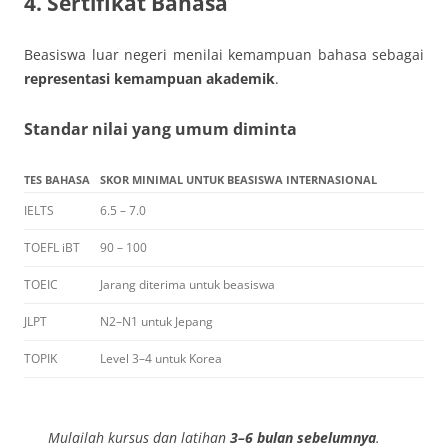
4. Sertifikat Bahasa
Beasiswa luar negeri menilai kemampuan bahasa sebagai
representasi kemampuan akademik
.
Standar nilai yang umum diminta
TES BAHASA
SKOR MINIMAL UNTUK BEASISWA INTERNASIONAL
IELTS
6.5 – 7.0
TOEFL iBT
90 – 100
TOEIC
Jarang diterima untuk beasiswa
JLPT
N2–N1 untuk Jepang
TOPIK
Level 3–4 untuk Korea
Mulailah kursus dan latihan
3–6 bulan sebelumnya
.