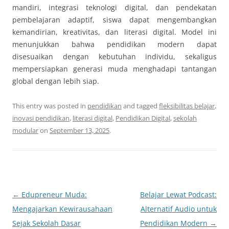
mandiri, integrasi teknologi digital, dan pendekatan
pembelajaran adaptif, siswa dapat mengembangkan
kemandirian, kreativitas, dan literasi digital. Model ini
menunjukkan bahwa pendidikan modern dapat
disesuaikan dengan kebutuhan individu, sekaligus
mempersiapkan generasi muda menghadapi tantangan
global dengan lebih siap.
This entry was posted in
pendidikan
and tagged
fleksibilitas belajar
,
inovasi pendidikan
,
literasi digital
,
Pendidikan Digital
,
sekolah
modular
on
September 13, 2025
.
Post
←
Edupreneur Muda:
Belajar Lewat Podcast:
navigation
Mengajarkan Kewirausahaan
Alternatif Audio untuk
Sejak Sekolah Dasar
Pendidikan Modern
→