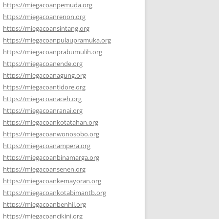
https://miegacoanpemuda.org
https://miegacoanrenon.org
https://miegacoansintang.org
https://miegacoanpulaupramuka.org
https://miegacoanprabumulih.org
https://miegacoanende.org
https://miegacoanagung.org
https://miegacoantidore.org
https://miegacoanaceh.org
https://miegacoanranai.org
https://miegacoankotatahan.org
https://miegacoanwonosobo.org
https://miegacoanampera.org
https://miegacoanbinamarga.org
https://miegacoansenen.org
https://miegacoankemayoran.org
https://miegacoankotabimantb.org
https://miegacoanbenhil.org
https://miegacoancikini.org