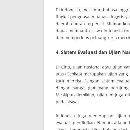
Di Indonesia, meskipun bahasa Inggri
tingkat penguasaan bahasa Inggris ya
daerah-daerah terpencil. Memperkuat
dapat membantu siswa Indonesia untu
dan memperluas peluang kerja merek
4. Sistem Evaluasi dan Ujian Na
Di Cina, ujian nasional atau ujian y
atas (Gaokao) merupakan ujian yan
karir mereka. Dengan sistem evaluas
dengan sangat giat, yang berujung 
Meskipun demikian, ujian ini juga di
pada siswa.
Indonesia juga menerapkan ujian 
evaluasi pendidikan. Namun, ada per
siswa. Indonesia bisa belajar dar