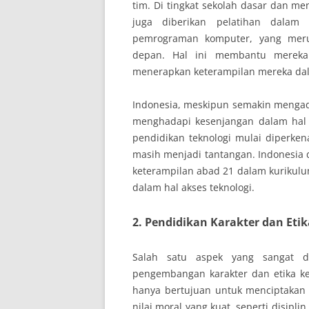
tim. Di tingkat sekolah dasar dan me
juga diberikan pelatihan dalam 
pemrograman komputer, yang meru
depan. Hal ini membantu mereka 
menerapkan keterampilan mereka dala
Indonesia, meskipun semakin mengad
menghadapi kesenjangan dalam hal 
pendidikan teknologi mulai diperken
masih menjadi tantangan. Indonesia 
keterampilan abad 21 dalam kurikulum
dalam hal akses teknologi.
2. Pendidikan Karakter dan Etik
Salah satu aspek yang sangat d
pengembangan karakter dan etika ker
hanya bertujuan untuk menciptakan in
nilai moral yang kuat, seperti disipl