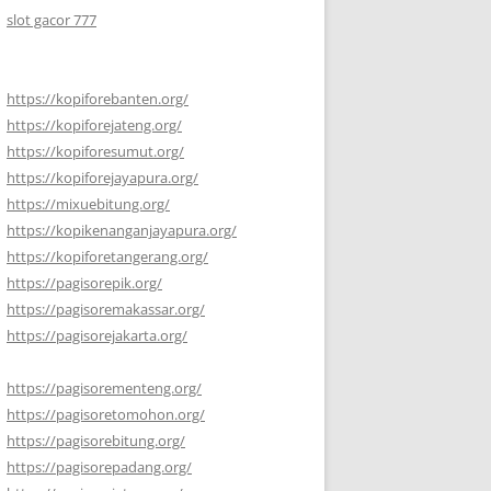
slot gacor 777
https://kopiforebanten.org/
https://kopiforejateng.org/
https://kopiforesumut.org/
https://kopiforejayapura.org/
https://mixuebitung.org/
https://kopikenanganjayapura.org/
https://kopiforetangerang.org/
https://pagisorepik.org/
https://pagisoremakassar.org/
https://pagisorejakarta.org/
https://pagisorementeng.org/
https://pagisoretomohon.org/
https://pagisorebitung.org/
https://pagisorepadang.org/