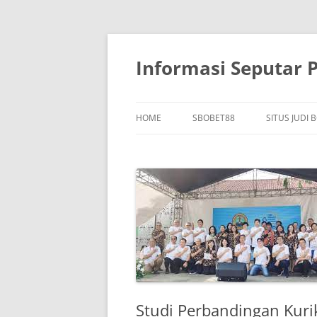
Skip
to
content
Informasi Seputar 
HOME
SBOBET88
SITUS JUDI 
Studi Perbandingan Kur