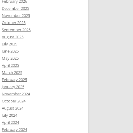
February 2026
December 2025
November 2025
October 2025
September 2025
August 2025
July 2025
June 2025
May 2025
April 2025
March 2025
February 2025
January 2025
November 2024
October 2024
August 2024
July 2024
April 2024
February 2024