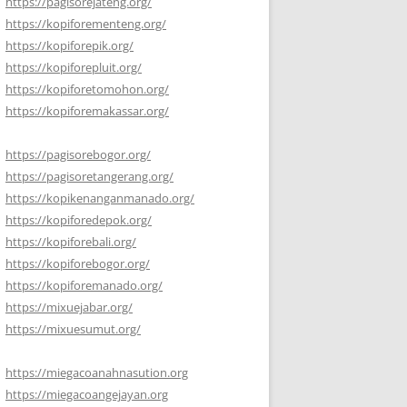
https://pagisorejateng.org/
https://kopiforementeng.org/
https://kopiforepik.org/
https://kopiforepluit.org/
https://kopiforetomohon.org/
https://kopiforemakassar.org/
https://pagisorebogor.org/
https://pagisoretangerang.org/
https://kopikenanganmanado.org/
https://kopiforedepok.org/
https://kopiforebali.org/
https://kopiforebogor.org/
https://kopiforemanado.org/
https://mixuejabar.org/
https://mixuesumut.org/
https://miegacoanahnasution.org
https://miegacoangejayan.org