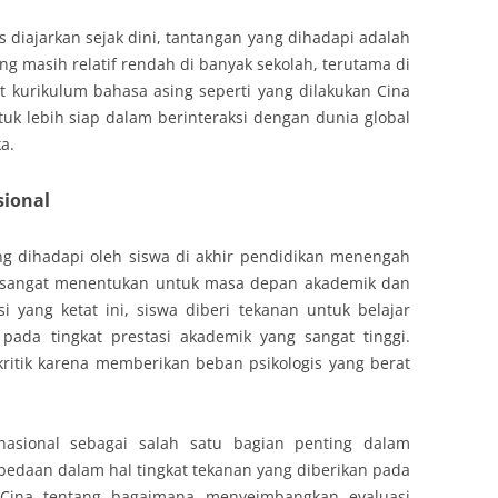
s diajarkan sejak dini, tantangan yang dihadapi adalah
ng masih relatif rendah di banyak sekolah, terutama di
 kurikulum bahasa asing seperti yang dilakukan Cina
k lebih siap dalam berinteraksi dengan dunia global
a.
sional
ang dihadapi oleh siswa di akhir pendidikan menengah
g sangat menentukan untuk masa depan akademik dan
i yang ketat ini, siswa diberi tekanan untuk belajar
pada tingkat prestasi akademik yang sangat tinggi.
kritik karena memberikan beban psikologis yang berat
nasional sebagai salah satu bagian penting dalam
bedaan dalam hal tingkat tekanan yang diberikan pada
i Cina tentang bagaimana menyeimbangkan evaluasi