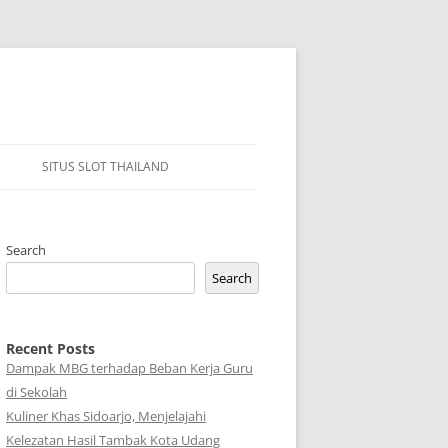
SITUS SLOT THAILAND
Search
Search
Recent Posts
Dampak MBG terhadap Beban Kerja Guru
di Sekolah
Kuliner Khas Sidoarjo, Menjelajahi
Kelezatan Hasil Tambak Kota Udang