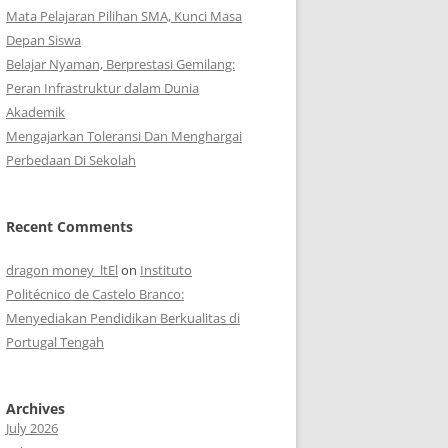
Mata Pelajaran Pilihan SMA, Kunci Masa
Depan Siswa
Belajar Nyaman, Berprestasi Gemilang:
Peran Infrastruktur dalam Dunia
Akademik
Mengajarkan Toleransi Dan Menghargai
Perbedaan Di Sekolah
Recent Comments
dragon money_ltEl
on
Instituto
Politécnico de Castelo Branco:
Menyediakan Pendidikan Berkualitas di
Portugal Tengah
Archives
July 2026