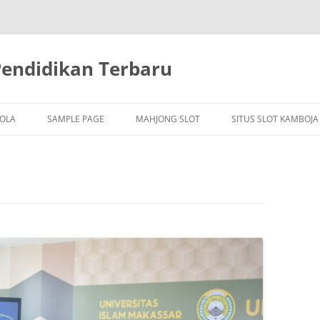
Pendidikan Terbaru
BOLA
SAMPLE PAGE
MAHJONG SLOT
SITUS SLOT KAMBOJA