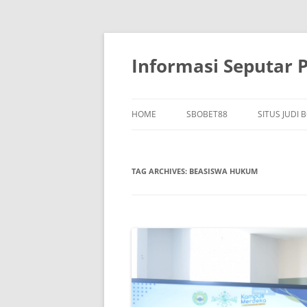
Skip
to
content
Informasi Seputar 
HOME
SBOBET88
SITUS JUDI 
TAG ARCHIVES:
BEASISWA HUKUM