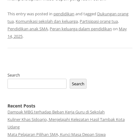
This entry was posted in
pendidikan
and tagged
Dukungan orang
tua
,
Komunikasi sekolah dan keluarga
,
Partisipasi orang tua
,
Pendidikan anak SMA
,
Peran keluarga dalam pendidikan
on
May
14, 2025
.
Search
Search
Recent Posts
Dampak MBG terhadap Beban Kerja Guru di Sekolah
Kuliner Khas Sidoarjo, Menjelajahi Kelezatan Hasil Tambak Kota
Udang
Mata Pelajaran Pilihan SMA, Kunci Masa Depan Siswa