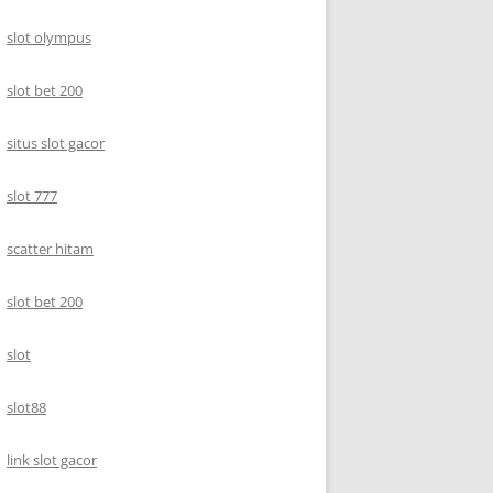
slot olympus
slot bet 200
situs slot gacor
slot 777
scatter hitam
slot bet 200
slot
slot88
link slot gacor