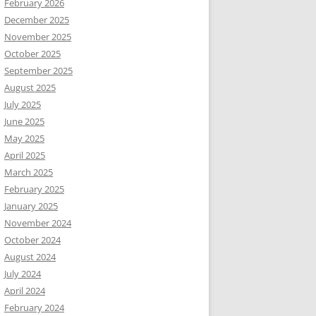
February 2026
December 2025
November 2025
October 2025
September 2025
August 2025
July 2025
June 2025
May 2025
April 2025
March 2025
February 2025
January 2025
November 2024
October 2024
August 2024
July 2024
April 2024
February 2024