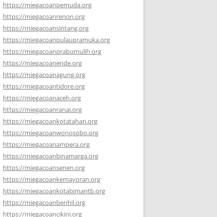
https://miegacoanpemuda.org
https://miegacoanrenon.org
https://miegacoansintang.org
https://miegacoanpulaupramuka.org
https://miegacoanprabumulih.org
https://miegacoanende.org
https://miegacoanagung.org
https://miegacoantidore.org
https://miegacoanaceh.org
https://miegacoanranai.org
https://miegacoankotatahan.org
https://miegacoanwonosobo.org
https://miegacoanampera.org
https://miegacoanbinamarga.org
https://miegacoansenen.org
https://miegacoankemayoran.org
https://miegacoankotabimantb.org
https://miegacoanbenhil.org
https://miegacoancikini.org