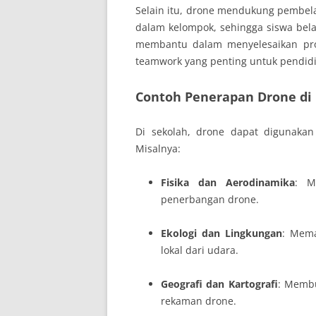
Selain itu, drone mendukung pembela
dalam kelompok, sehingga siswa bela
membantu dalam menyelesaikan pro
teamwork yang penting untuk pendidi
Contoh Penerapan Drone di 
Di sekolah, drone dapat digunakan
Misalnya:
Fisika dan Aerodinamika
: M
penerbangan drone.
Ekologi dan Lingkungan
: Mema
lokal dari udara.
Geografi dan Kartografi
: Membu
rekaman drone.