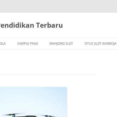
Pendidikan Terbaru
BOLA
SAMPLE PAGE
MAHJONG SLOT
SITUS SLOT KAMBOJA