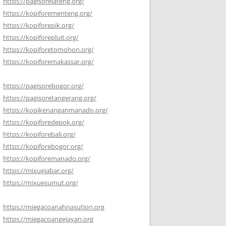
https://pagisorejateng.org/
https://kopiforementeng.org/
https://kopiforepik.org/
https://kopiforepluit.org/
https://kopiforetomohon.org/
https://kopiforemakassar.org/
https://pagisorebogor.org/
https://pagisoretangerang.org/
https://kopikenanganmanado.org/
https://kopiforedepok.org/
https://kopiforebali.org/
https://kopiforebogor.org/
https://kopiforemanado.org/
https://mixuejabar.org/
https://mixuesumut.org/
https://miegacoanahnasution.org
https://miegacoangejayan.org