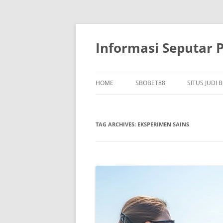
Skip
to
content
Informasi Seputar 
HOME
SBOBET88
SITUS JUDI 
TAG ARCHIVES:
EKSPERIMEN SAINS