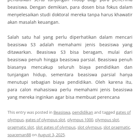
beasiswa. Dengan demikian, para dosen bisa fokus dalam
menyelesaikan studi doktoral mereka tanpa harus khawatir
akan masalah keuangan.
Salah satu hal yang perlu diperhatikan dalam mencari
beasiswa S3 adalah memahami jenis beasiswa yang
ditawarkan. Beasiswa S3 bisa beragam, mulai dari
beasiswa penuh hingga beasiswa parsial. Beasiswa penuh
biasanya mencakup seluruh biaya pendidikan dan
tunjangan hidup, sementara beasiswa parsial hanya
menutupi sebagian biaya pendidikan. Oleh karena itu,
para calon mahasiswa perlu memahami jenis beasiswa
yang mereka inginkan agar bisa membuat perencana
This entry was posted in
Beasiswa
,
pendidikan
and tagged
gates of
olympus
,
gates of olympus slot
,
olympus 1000
,
olympus slot
,
pragmatic slot
,
slot gates of olympus
,
slot olympus
,
slot pragmatic
,
spaceman88
on
August 3, 2025
.