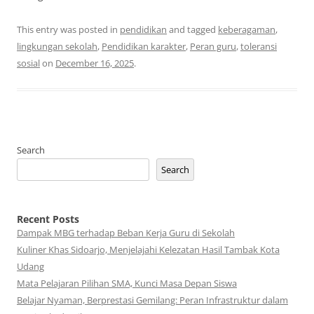
This entry was posted in
pendidikan
and tagged
keberagaman
,
lingkungan sekolah
,
Pendidikan karakter
,
Peran guru
,
toleransi
sosial
on
December 16, 2025
.
Search
Search
Recent Posts
Dampak MBG terhadap Beban Kerja Guru di Sekolah
Kuliner Khas Sidoarjo, Menjelajahi Kelezatan Hasil Tambak Kota
Udang
Mata Pelajaran Pilihan SMA, Kunci Masa Depan Siswa
Belajar Nyaman, Berprestasi Gemilang: Peran Infrastruktur dalam