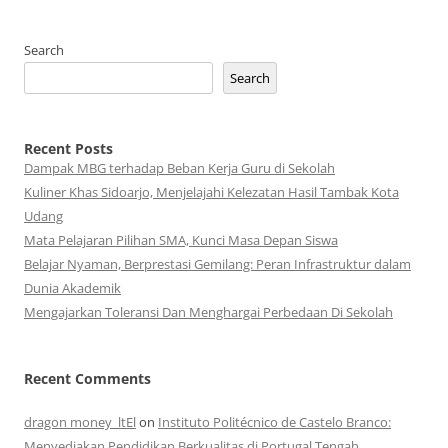
Search
Search
Recent Posts
Dampak MBG terhadap Beban Kerja Guru di Sekolah
Kuliner Khas Sidoarjo, Menjelajahi Kelezatan Hasil Tambak Kota
Udang
Mata Pelajaran Pilihan SMA, Kunci Masa Depan Siswa
Belajar Nyaman, Berprestasi Gemilang: Peran Infrastruktur dalam
Dunia Akademik
Mengajarkan Toleransi Dan Menghargai Perbedaan Di Sekolah
Recent Comments
dragon money_ltEl
on
Instituto Politécnico de Castelo Branco:
Menyediakan Pendidikan Berkualitas di Portugal Tengah