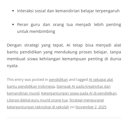
Interaksi sosial dan kemandirian belajar terpengaruh
Peran guru dan orang tua menjadi lebih penting
untuk membimbing
Dengan strategi yang tepat, AI tetap bisa menjadi alat
bantu pendidikan yang mendukung proses belajar, tanpa
membuat siswa kehilangan kemampuan penting di dunia
nyata.
This entry was posted in
pendidikan
and tagged
AI sebagai alat
bantu pendidikan Indonesia
,
Dampak AI pada kreativitas dan
kemandirian murid
,
Ketergantungan siswa pada AI di pendidikan
,
Literasi digital guru murid orang tua
,
Strategi mengurangi
ketergantungan teknologi di sekolah
on
November 2, 2025
.