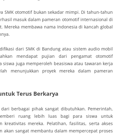
wa SMK otomotif bukan sekadar mimpi. Di tahun-tahun
berhasil masuk dalam pameran otomotif internasional di
kat. Mereka membawa nama Indonesia di kancah global
nnya.
odifikasi dari SMK di Bandung atau sistem audio mobil
ahkan mendapat pujian dari pengamat otomotif
pa siswa juga memperoleh beasiswa atau tawaran kerja
telah menunjukkan proyek mereka dalam pameran
ntuk Terus Berkarya
 dari berbagai pihak sangat dibutuhkan. Pemerintah,
memberi ruang lebih luas bagi para siswa untuk
eativitas mereka. Pelatihan, fasilitas, serta akses
rn akan sangat membantu dalam mempercepat proses