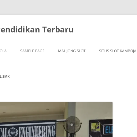
Pendidikan Terbaru
BOLA
SAMPLE PAGE
MAHJONG SLOT
SITUS SLOT KAMBOJA
L SMK