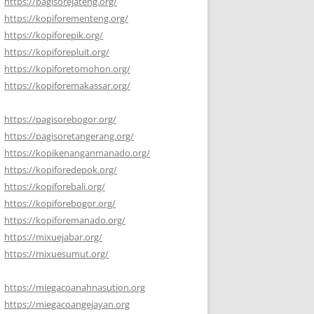
https://pagisorejateng.org/
https://kopiforementeng.org/
https://kopiforepik.org/
https://kopiforepluit.org/
https://kopiforetomohon.org/
https://kopiforemakassar.org/
https://pagisorebogor.org/
https://pagisoretangerang.org/
https://kopikenanganmanado.org/
https://kopiforedepok.org/
https://kopiforebali.org/
https://kopiforebogor.org/
https://kopiforemanado.org/
https://mixuejabar.org/
https://mixuesumut.org/
https://miegacoanahnasution.org
https://miegacoangejayan.org