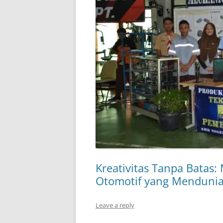
Kreativitas Tanpa Batas:
Otomotif yang Menduni
Leave a reply