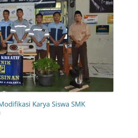
 Modifikasi Karya Siswa SMK
a