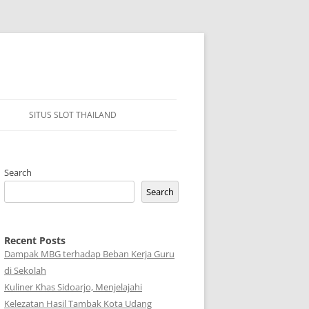
SITUS SLOT THAILAND
Search
Search
Recent Posts
Dampak MBG terhadap Beban Kerja Guru
di Sekolah
Kuliner Khas Sidoarjo, Menjelajahi
Kelezatan Hasil Tambak Kota Udang