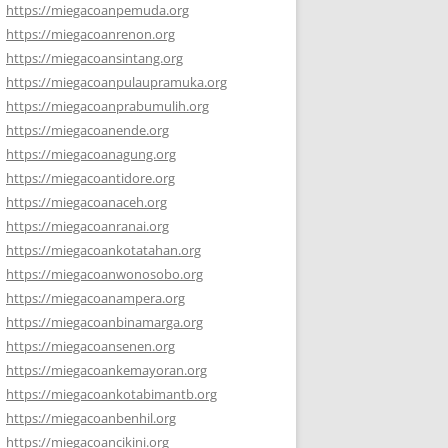
https://miegacoanpemuda.org
https://miegacoanrenon.org
https://miegacoansintang.org
https://miegacoanpulaupramuka.org
https://miegacoanprabumulih.org
https://miegacoanende.org
https://miegacoanagung.org
https://miegacoantidore.org
https://miegacoanaceh.org
https://miegacoanranai.org
https://miegacoankotatahan.org
https://miegacoanwonosobo.org
https://miegacoanampera.org
https://miegacoanbinamarga.org
https://miegacoansenen.org
https://miegacoankemayoran.org
https://miegacoankotabimantb.org
https://miegacoanbenhil.org
https://miegacoancikini.org