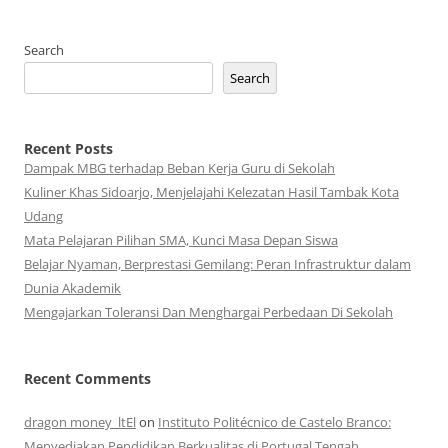
Search
Search
Recent Posts
Dampak MBG terhadap Beban Kerja Guru di Sekolah
Kuliner Khas Sidoarjo, Menjelajahi Kelezatan Hasil Tambak Kota
Udang
Mata Pelajaran Pilihan SMA, Kunci Masa Depan Siswa
Belajar Nyaman, Berprestasi Gemilang: Peran Infrastruktur dalam
Dunia Akademik
Mengajarkan Toleransi Dan Menghargai Perbedaan Di Sekolah
Recent Comments
dragon money_ltEl
on
Instituto Politécnico de Castelo Branco:
Menyediakan Pendidikan Berkualitas di Portugal Tengah