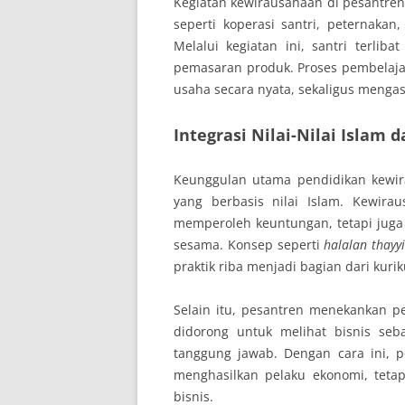
Kegiatan kewirausahaan di pesantren 
seperti koperasi santri, peternakan
Melalui kegiatan ini, santri terlib
pemasaran produk. Proses pembelaj
usaha secara nyata, sekaligus mengasa
Integrasi Nilai-Nilai Islam 
Keunggulan utama pendidikan kewir
yang berbasis nilai Islam. Kewira
memperoleh keuntungan, tetapi jug
sesama. Konsep seperti
halalan thayy
praktik riba menjadi bagian dari kuri
Selain itu, pesantren menekankan pe
didorong untuk melihat bisnis se
tanggung jawab. Dengan cara ini, 
menghasilkan pelaku ekonomi, teta
bisnis.