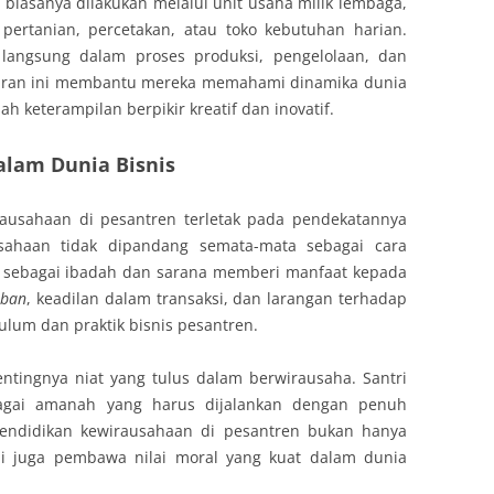
biasanya dilakukan melalui unit usaha milik lembaga,
, pertanian, percetakan, atau toko kebutuhan harian.
at langsung dalam proses produksi, pengelolaan, dan
aran ini membantu mereka memahami dinamika dunia
h keterampilan berpikir kreatif dan inovatif.
dalam Dunia Bisnis
ausahaan di pesantren terletak pada pendekatannya
usahaan tidak dipandang semata-mata sebagai cara
a sebagai ibadah dan sarana memberi manfaat kepada
iban
, keadilan dalam transaksi, dan larangan terhadap
kulum dan praktik bisnis pesantren.
ntingnya niat yang tulus dalam berwirausaha. Santri
bagai amanah yang harus dijalankan dengan penuh
pendidikan kewirausahaan di pesantren bukan hanya
pi juga pembawa nilai moral yang kuat dalam dunia