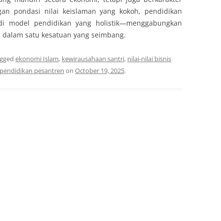
ngan pondasi nilai keislaman yang kokoh, pendidikan
di model pendidikan yang holistik—menggabungkan
al dalam satu kesatuan yang seimbang.
agged
ekonomi Islam
,
kewirausahaan santri
,
nilai-nilai bisnis
pendidikan pesantren
on
October 19, 2025
.