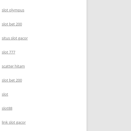
slot olympus
slot bet 200
situs slot gacor
slot 777
scatter hitam
slot bet 200
slot
slot88
link slot gacor