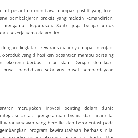
n di pesantren membawa dampak positif yang luas.
arana pembelajaran praktis yang melatih kemandirian,
 mengambil keputusan. Santri juga belajar untuk
 dan bekerja sama dalam tim.
n dengan kegiatan kewirausahaannya dapat menjadi
duk-produk yang dihasilkan pesantren mampu bersaing
m ekonomi berbasis nilai Islam. Dengan demikian,
i pusat pendidikan sekaligus pusat pemberdayaan
santren merupakan inovasi penting dalam dunia
ntegrasi antara pengetahuan bisnis dan nilai-nilai
adi wirausahawan yang beretika dan berorientasi pada
gembangkan program kewirausahaan berbasis nilai
ang mandiri secara ekonomi, tetapi juga berkarakter