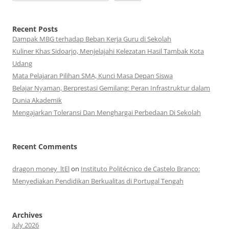
Recent Posts
Dampak MBG terhadap Beban Kerja Guru di Sekolah
Kuliner Khas Sidoarjo, Menjelajahi Kelezatan Hasil Tambak Kota
Udang
Mata Pelajaran Pilihan SMA, Kunci Masa Depan Siswa
Belajar Nyaman, Berprestasi Gemilang: Peran Infrastruktur dalam
Dunia Akademik
Mengajarkan Toleransi Dan Menghargai Perbedaan Di Sekolah
Recent Comments
dragon money_ltEl
on
Instituto Politécnico de Castelo Branco:
Menyediakan Pendidikan Berkualitas di Portugal Tengah
Archives
July 2026