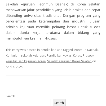
Sekolah kejuruan (Jeonmun Daehak) di Korea Selatan
menawarkan jalur pendidikan yang lebih praktis dan cepat
dibanding universitas tradisional. Dengan program yang
berorientasi pada keterampilan dan industri, lulusan
sekolah kejuruan memiliki peluang besar untuk sukses
dalam dunia kerja, terutama dalam bidang yang
membutuhkan keahlian khusus.
This entry was posted in
pendidikan
and tagged
Jeonmun Daehak
,
Kurikulum sekolah kejuruan
,
Pendidikan vokasi Korea
,
Prospek
kerja lulusan kejuruan Korea
,
Sekolah kejuruan Korea Selatan
on
April 4, 2025
.
Search
Search