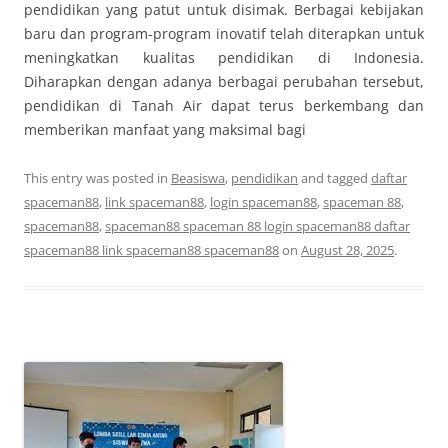
pendidikan yang patut untuk disimak. Berbagai kebijakan
baru dan program-program inovatif telah diterapkan untuk
meningkatkan kualitas pendidikan di Indonesia.
Diharapkan dengan adanya berbagai perubahan tersebut,
pendidikan di Tanah Air dapat terus berkembang dan
memberikan manfaat yang maksimal bagi
This entry was posted in
Beasiswa
,
pendidikan
and tagged
daftar
spaceman88
,
link spaceman88
,
login spaceman88
,
spaceman 88
,
spaceman88
,
spaceman88 spaceman 88 login spaceman88 daftar
spaceman88 link spaceman88 spaceman88
on
August 28, 2025
.