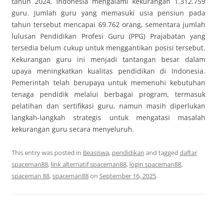
tahun 2024, Indonesia mengalami kekurangan 1.312.759
guru. Jumlah guru yang memasuki usia pensiun pada
tahun tersebut mencapai 69.762 orang, sementara jumlah
lulusan Pendidikan Profesi Guru (PPG) Prajabatan yang
tersedia belum cukup untuk menggantikan posisi tersebut.
Kekurangan guru ini menjadi tantangan besar dalam
upaya meningkatkan kualitas pendidikan di Indonesia.
Pemerintah telah berupaya untuk memenuhi kebutuhan
tenaga pendidik melalui berbagai program, termasuk
pelatihan dan sertifikasi guru, namun masih diperlukan
langkah-langkah strategis untuk mengatasi masalah
kekurangan guru secara menyeluruh.
This entry was posted in
Beasiswa
,
pendidikan
and tagged
daftar
spaceman88
,
link alternatif spaceman88
,
login spaceman88
,
spaceman 88
,
spaceman88
on
September 16, 2025
.