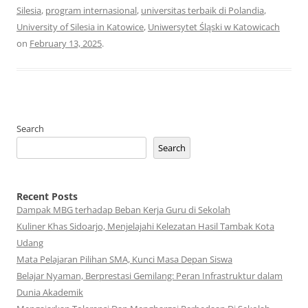
Silesia
,
program internasional
,
universitas terbaik di Polandia
,
University of Silesia in Katowice
,
Uniwersytet Śląski w Katowicach
on
February 13, 2025
.
Search
Search
Recent Posts
Dampak MBG terhadap Beban Kerja Guru di Sekolah
Kuliner Khas Sidoarjo, Menjelajahi Kelezatan Hasil Tambak Kota
Udang
Mata Pelajaran Pilihan SMA, Kunci Masa Depan Siswa
Belajar Nyaman, Berprestasi Gemilang: Peran Infrastruktur dalam
Dunia Akademik