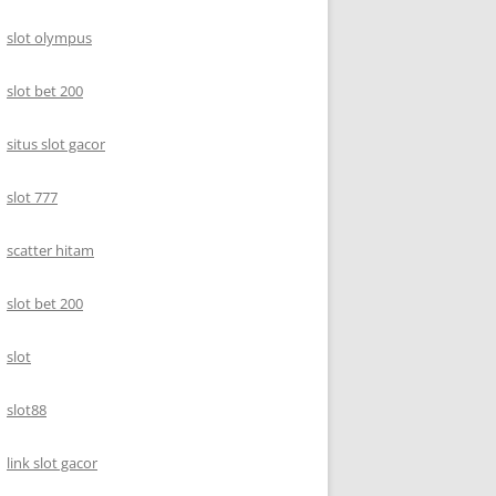
slot olympus
slot bet 200
situs slot gacor
slot 777
scatter hitam
slot bet 200
slot
slot88
link slot gacor