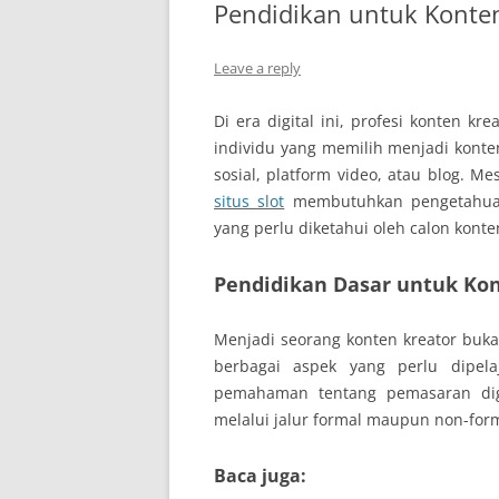
Pendidikan untuk Konten
Leave a reply
Di era digital ini, profesi konten k
individu yang memilih menjadi konten
sosial, platform video, atau blog. Me
situs slot
membutuhkan pengetahuan 
yang perlu diketahui oleh calon konte
Pendidikan Dasar untuk Kon
Menjadi seorang konten kreator buka
berbagai aspek yang perlu dipela
pemahaman tentang pemasaran digi
melalui jalur formal maupun non-form
Baca juga: