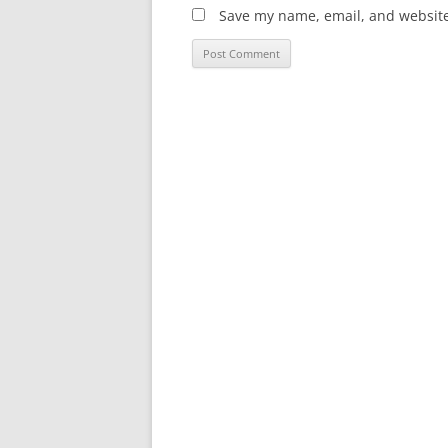
Save my name, email, and website 