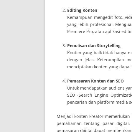
Editing Konten
Kemampuan mengedit foto, vide
yang lebih profesional. Mengua
Premiere Pro, atau aplikasi edi
Penulisan dan Storytelling
Konten yang baik tidak hanya m
dengan jelas. Keterampilan m
menciptakan konten yang dapat 
Pemasaran Konten dan SEO
Untuk mendapatkan audiens yan
SEO (Search Engine Optimizat
pencarian dan platform media so
Menjadi konten kreator memerlukan ko
pemahaman tentang pasar digital.
pemasaran digital dapat memberikan d