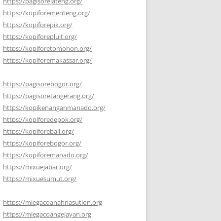
https://pagisorejateng.org/
https://kopiforementeng.org/
https://kopiforepik.org/
https://kopiforepluit.org/
https://kopiforetomohon.org/
https://kopiforemakassar.org/
https://pagisorebogor.org/
https://pagisoretangerang.org/
https://kopikenanganmanado.org/
https://kopiforedepok.org/
https://kopiforebali.org/
https://kopiforebogor.org/
https://kopiforemanado.org/
https://mixuejabar.org/
https://mixuesumut.org/
https://miegacoanahnasution.org
https://miegacoangejayan.org