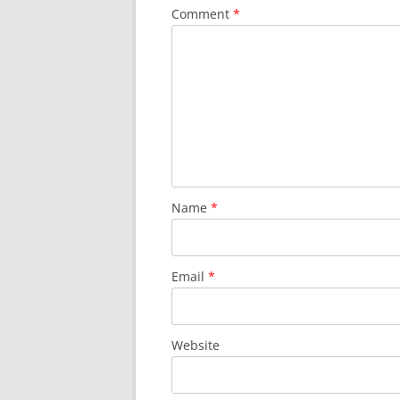
Comment
*
Name
*
Email
*
Website