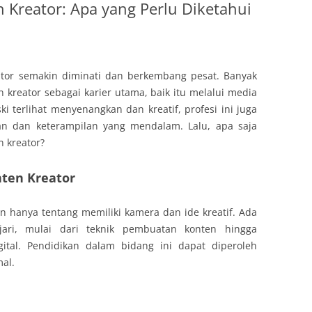
 Kreator: Apa yang Perlu Diketahui
reator semakin diminati dan berkembang pesat. Banyak
 kreator sebagai karier utama, baik itu melalui media
ski terlihat menyenangkan dan kreatif, profesi ini juga
dan keterampilan yang mendalam. Lalu, apa saja
n kreator?
ten Kreator
n hanya tentang memiliki kamera dan ide kreatif. Ada
jari, mulai dari teknik pembuatan konten hingga
tal. Pendidikan dalam bidang ini dapat diperoleh
al.