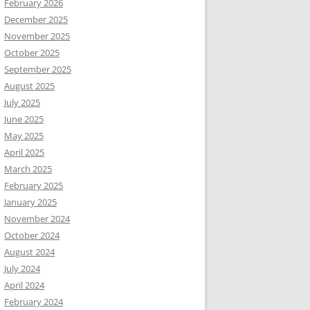
February 2026
December 2025
November 2025
October 2025
September 2025
August 2025
July 2025
June 2025
May 2025
April 2025
March 2025
February 2025
January 2025
November 2024
October 2024
August 2024
July 2024
April 2024
February 2024