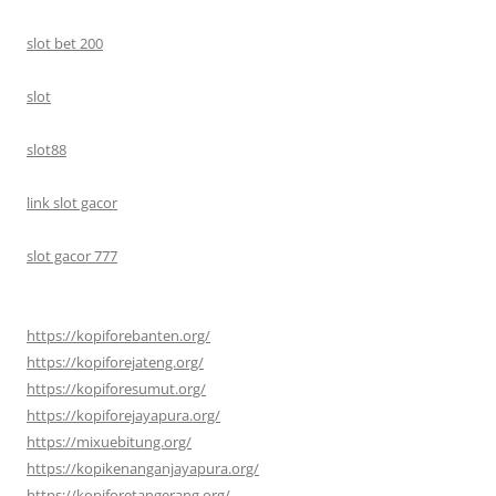
slot bet 200
slot
slot88
link slot gacor
slot gacor 777
https://kopiforebanten.org/
https://kopiforejateng.org/
https://kopiforesumut.org/
https://kopiforejayapura.org/
https://mixuebitung.org/
https://kopikenanganjayapura.org/
https://kopiforetangerang.org/