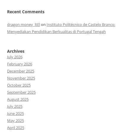
Recent Comments
dragon money_ltEl
on
Instituto Politécnico de Castelo Branco:
Menyediakan Pendidikan Berkualitas di Portugal Tengah
Archives
July 2026
February 2026
December 2025
November 2025
October 2025
September 2025
August 2025
July 2025
June 2025
May 2025
April 2025