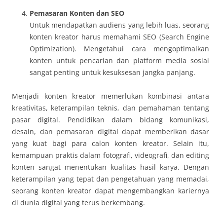
Pemasaran Konten dan SEO
Untuk mendapatkan audiens yang lebih luas, seorang
konten kreator harus memahami SEO (Search Engine
Optimization). Mengetahui cara mengoptimalkan
konten untuk pencarian dan platform media sosial
sangat penting untuk kesuksesan jangka panjang.
Menjadi konten kreator memerlukan kombinasi antara
kreativitas, keterampilan teknis, dan pemahaman tentang
pasar digital. Pendidikan dalam bidang komunikasi,
desain, dan pemasaran digital dapat memberikan dasar
yang kuat bagi para calon konten kreator. Selain itu,
kemampuan praktis dalam fotografi, videografi, dan editing
konten sangat menentukan kualitas hasil karya. Dengan
keterampilan yang tepat dan pengetahuan yang memadai,
seorang konten kreator dapat mengembangkan kariernya
di dunia digital yang terus berkembang.