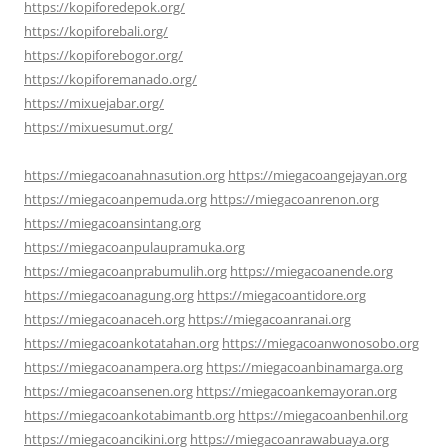
https://kopiforedepok.org/
https://kopiforebali.org/
https://kopiforebogor.org/
https://kopiforemanado.org/
https://mixuejabar.org/
https://mixuesumut.org/
https://miegacoanahnasution.org
https://miegacoangejayan.org
https://miegacoanpemuda.org
https://miegacoanrenon.org
https://miegacoansintang.org
https://miegacoanpulaupramuka.org
https://miegacoanprabumulih.org
https://miegacoanende.org
https://miegacoanagung.org
https://miegacoantidore.org
https://miegacoanaceh.org
https://miegacoanranai.org
https://miegacoankotatahan.org
https://miegacoanwonosobo.org
https://miegacoanampera.org
https://miegacoanbinamarga.org
https://miegacoansenen.org
https://miegacoankemayoran.org
https://miegacoankotabimantb.org
https://miegacoanbenhil.org
https://miegacoancikini.org
https://miegacoanrawabuaya.org