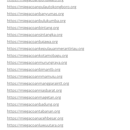
https://miegacoanpulautokongboro.org
https://miegacoanbanyumas.org
https://miegacoanbulukumba.org
https://miegacoanbintang.org
https://miegacoansintangka.org
https://miegacoanbajawa.org
https://miegacoankepulauanmerantiriau.org
https://miegacoankotamobagu.org
https://miegacoanmurungraya.org
https://miegacoanbimantb.org
https://miegacoannmamuju.org
https://miegacoanmanggaraintt.org
https://miegacoanniasbarat.org
https://miegacoanmagetan.org
https://miegacoanbadung.org
https://miegacoantabanan.org
https://miegacoanacehbesar.org
https://miegacoanluwuutara.org