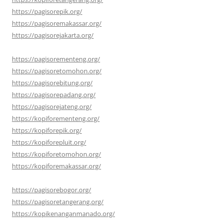
https://pagisorepik.org/
https://pagisoremakassar.org/
https://pagisorejakarta.org/
https://pagisorementeng.org/
https://pagisoretomohon.org/
https://pagisorebitung.org/
https://pagisorepadang.org/
https://pagisorejateng.org/
https://kopiforementeng.org/
https://kopiforepik.org/
https://kopiforepluit.org/
https://kopiforetomohon.org/
https://kopiforemakassar.org/
https://pagisorebogor.org/
https://pagisoretangerang.org/
https://kopikenanganmanado.org/