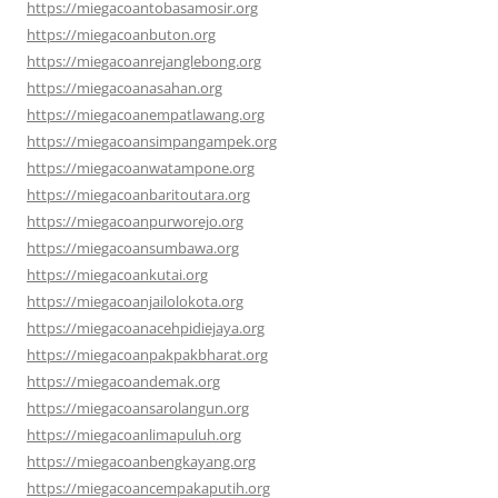
https://miegacoantobasamosir.org
https://miegacoanbuton.org
https://miegacoanrejanglebong.org
https://miegacoanasahan.org
https://miegacoanempatlawang.org
https://miegacoansimpangampek.org
https://miegacoanwatampone.org
https://miegacoanbaritoutara.org
https://miegacoanpurworejo.org
https://miegacoansumbawa.org
https://miegacoankutai.org
https://miegacoanjailolokota.org
https://miegacoanacehpidiejaya.org
https://miegacoanpakpakbharat.org
https://miegacoandemak.org
https://miegacoansarolangun.org
https://miegacoanlimapuluh.org
https://miegacoanbengkayang.org
https://miegacoancempakaputih.org