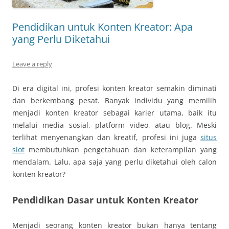
Pendidikan untuk Konten Kreator: Apa
yang Perlu Diketahui
Leave a reply
Di era digital ini, profesi konten kreator semakin diminati
dan berkembang pesat. Banyak individu yang memilih
menjadi konten kreator sebagai karier utama, baik itu
melalui media sosial, platform video, atau blog. Meski
terlihat menyenangkan dan kreatif, profesi ini juga
situs
slot
membutuhkan pengetahuan dan keterampilan yang
mendalam. Lalu, apa saja yang perlu diketahui oleh calon
konten kreator?
Pendidikan Dasar untuk Konten Kreator
Menjadi seorang konten kreator bukan hanya tentang