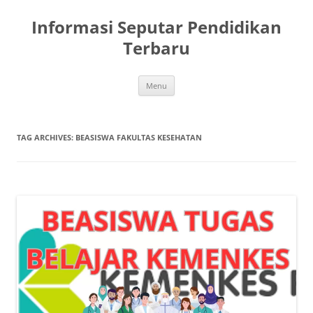
Skip
to
Informasi Seputar Pendidikan
content
Terbaru
Menu
TAG ARCHIVES:
BEASISWA FAKULTAS KESEHATAN