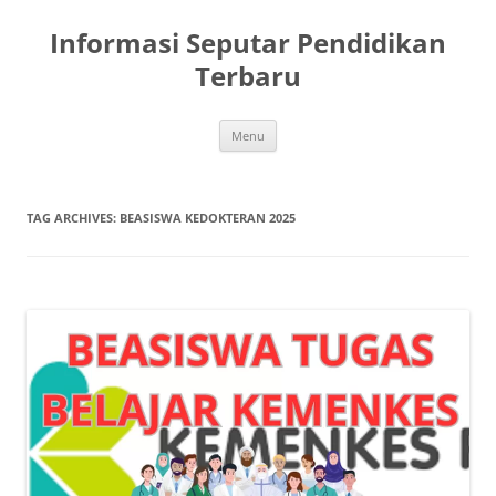
Skip
to
Informasi Seputar Pendidikan
content
Terbaru
Menu
TAG ARCHIVES:
BEASISWA KEDOKTERAN 2025