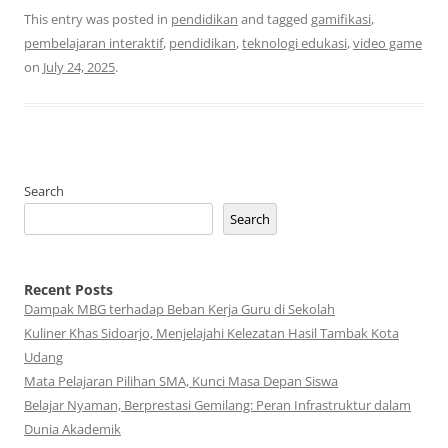
This entry was posted in
pendidikan
and tagged
gamifikasi
,
pembelajaran interaktif
,
pendidikan
,
teknologi edukasi
,
video game
on
July 24, 2025
.
Search
Search
Recent Posts
Dampak MBG terhadap Beban Kerja Guru di Sekolah
Kuliner Khas Sidoarjo, Menjelajahi Kelezatan Hasil Tambak Kota
Udang
Mata Pelajaran Pilihan SMA, Kunci Masa Depan Siswa
Belajar Nyaman, Berprestasi Gemilang: Peran Infrastruktur dalam
Dunia Akademik