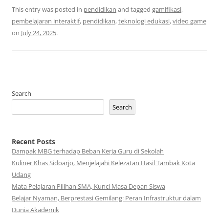
This entry was posted in
pendidikan
and tagged
gamifikasi
,
pembelajaran interaktif
,
pendidikan
,
teknologi edukasi
,
video game
on
July 24, 2025
.
Search
Search
Recent Posts
Dampak MBG terhadap Beban Kerja Guru di Sekolah
Kuliner Khas Sidoarjo, Menjelajahi Kelezatan Hasil Tambak Kota
Udang
Mata Pelajaran Pilihan SMA, Kunci Masa Depan Siswa
Belajar Nyaman, Berprestasi Gemilang: Peran Infrastruktur dalam
Dunia Akademik