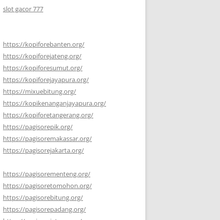
slot gacor 777
https://kopiforebanten.org/
https://kopiforejateng.org/
https://kopiforesumut.org/
https://kopiforejayapura.org/
https://mixuebitung.org/
https://kopikenanganjayapura.org/
https://kopiforetangerang.org/
https://pagisorepik.org/
https://pagisoremakassar.org/
https://pagisorejakarta.org/
https://pagisorementeng.org/
https://pagisoretomohon.org/
https://pagisorebitung.org/
https://pagisorepadang.org/