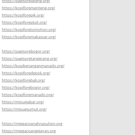
https://pagisorejateng.org/
https://kopiforementeng.org/
https://kopiforepik.org/
https://kopiforepluit.org/
https://kopiforetomohon.org/
https://kopiforemakassar.org/
https://pagisorebogor.org/
https://pagisoretangerang.org/
https://kopikenanganmanado.org/
https://kopiforedepok.org/
https://kopiforebali.org/
https://kopiforebogor.org/
https://kopiforemanado.org/
https://mixuejabar.org/
https://mixuesumut.org/
https://miegacoanahnasution.org
https://miegacoangejayan.org