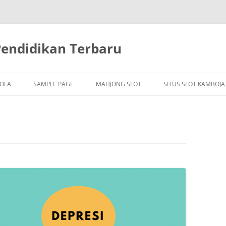
Pendidikan Terbaru
BOLA
SAMPLE PAGE
MAHJONG SLOT
SITUS SLOT KAMBOJA