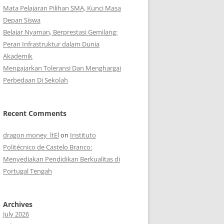
Mata Pelajaran Pilihan SMA, Kunci Masa
Depan Siswa
Belajar Nyaman, Berprestasi Gemilang:
Peran Infrastruktur dalam Dunia
Akademik
Mengajarkan Toleransi Dan Menghargai
Perbedaan Di Sekolah
Recent Comments
dragon money_ltEl
on
Instituto
Politécnico de Castelo Branco:
Menyediakan Pendidikan Berkualitas di
Portugal Tengah
Archives
July 2026