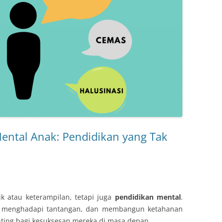
ntal Anak: Pendidikan yang Tak
k atau keterampilan, tetapi juga
pendidikan mental
.
, menghadapi tantangan, dan membangun ketahanan
nting bagi kesuksesan mereka di masa depan.