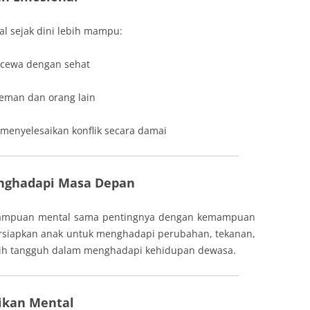
l sejak dini lebih mampu:
ecewa dengan sehat
eman dan orang lain
menyelesaikan konflik secara damai
nghadapi Masa Depan
emampuan mental sama pentingnya dengan kemampuan
rsiapkan anak untuk menghadapi perubahan, tekanan,
bih tangguh dalam menghadapi kehidupan dewasa.
ikan Mental