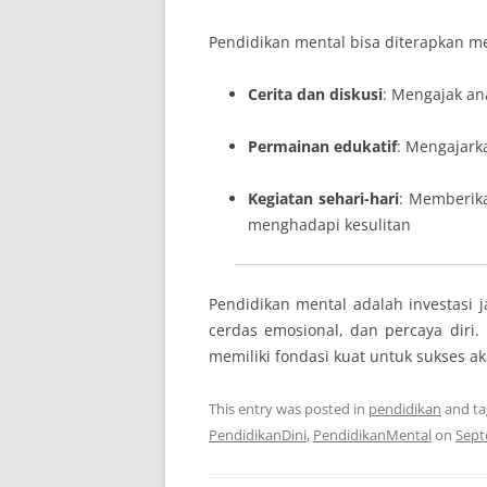
Pendidikan mental bisa diterapkan me
Cerita dan diskusi
: Mengajak an
Permainan edukatif
: Mengajark
Kegiatan sehari-hari
: Memberik
menghadapi kesulitan
Pendidikan mental adalah investasi
cerdas emosional, dan percaya diri.
memiliki fondasi kuat untuk sukses ak
This entry was posted in
pendidikan
and t
PendidikanDini
,
PendidikanMental
on
Sept