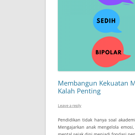
Membangun Kekuatan Me
Kalah Penting
Leave a reply
Pendidikan tidak hanya soal akademi
Mengajarkan anak mengelola emosi
mental sejak dini menjadi fondasi pe