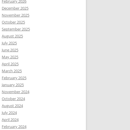
February 2026
December 2025
November 2025
October 2025
September 2025
August 2025
July 2025
June 2025
May 2025
April 2025
March 2025
February 2025
January 2025
November 2024
October 2024
August 2024
July 2024
April 2024
February 2024