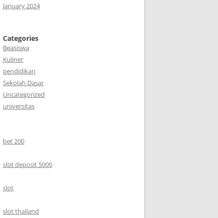
January 2024
Categories
Beasiswa
Kuliner
pendidikan
Sekolah Dasar
Uncategorized
universitas
bet 200
slot deposit 5000
slot
slot thailand