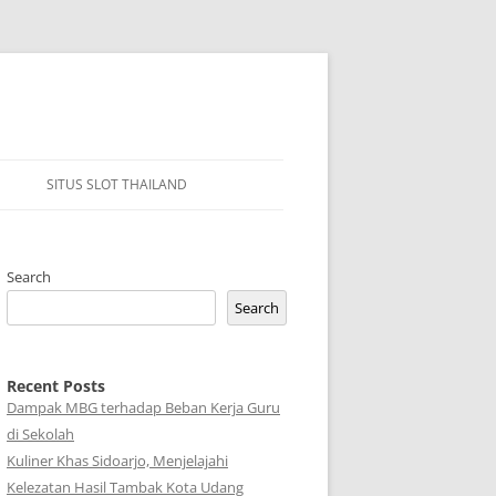
SITUS SLOT THAILAND
Search
Search
Recent Posts
Dampak MBG terhadap Beban Kerja Guru
di Sekolah
Kuliner Khas Sidoarjo, Menjelajahi
Kelezatan Hasil Tambak Kota Udang