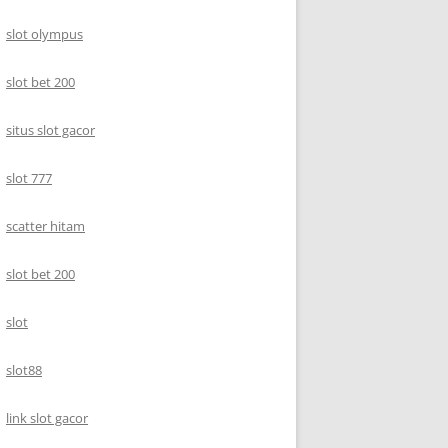
slot olympus
slot bet 200
situs slot gacor
slot 777
scatter hitam
slot bet 200
slot
slot88
link slot gacor