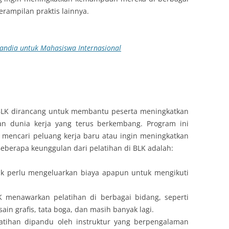
terampilan praktis lainnya.
landia untuk Mahasiswa Internasional
i BLK dirancang untuk membantu peserta meningkatkan
n dunia kerja yang terus berkembang. Program ini
 mencari peluang kerja baru atau ingin meningkatkan
 Beberapa keunggulan dari pelatihan di BLK adalah:
ak perlu mengeluarkan biaya apapun untuk mengikuti
 menawarkan pelatihan di berbagai bidang, seperti
sain grafis, tata boga, dan masih banyak lagi.
atihan dipandu oleh instruktur yang berpengalaman