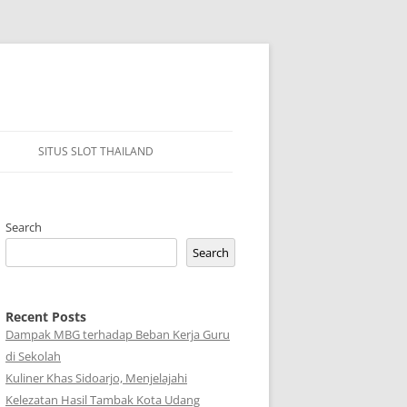
SITUS SLOT THAILAND
Search
Search
Recent Posts
Dampak MBG terhadap Beban Kerja Guru
di Sekolah
Kuliner Khas Sidoarjo, Menjelajahi
Kelezatan Hasil Tambak Kota Udang