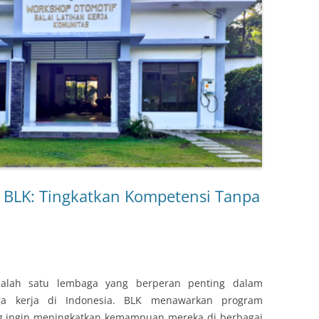
di BLK: Tingkatkan Kompetensi Tanpa
alah satu lembaga yang berperan penting dalam
ga kerja di Indonesia. BLK menawarkan program
ang ingin meningkatkan kemampuan mereka di berbagai