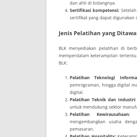
dan ahli di bidangnya.
Sertifikasi kompetensi:
Setelah
sertifikat yang dapat digunakan 
Jenis Pelatihan yang Ditaw
BLK menyediakan pelatihan di berb
memperdalam keterampilan tertentu. B
BLK:
Pelatihan Teknologi Informas
pemrograman, hingga digital m
digital.
Pelatihan Teknik dan Industri:
untuk mendukung sektor manufak
Pelatihan Kewirausahaan:
Me
mengembangkan usaha dengan
pemasaran.
Pelatihan Hospitality:
Keterampi