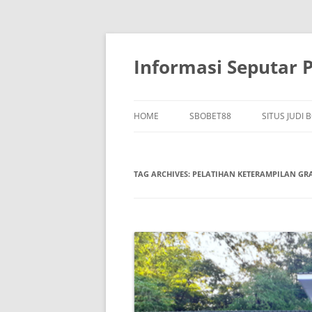
Skip
to
content
Informasi Seputar 
HOME
SBOBET88
SITUS JUDI 
TAG ARCHIVES:
PELATIHAN KETERAMPILAN GRA