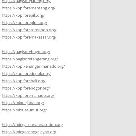
https://pagisorejateng.org/
https://kopiforementeng.org/
https://kopiforepik.org/
https://kopiforepluit.org/
https://kopiforetomohon.org/
https://kopiforemakassar.org/
https://pagisorebogor.org/
https://pagisoretangerang.org/
https://kopikenanganmanado.org/
https://kopiforedepok.org/
https://kopiforebali.org/
https://kopiforebogor.org/
https://kopiforemanado.org/
https://mixuejabar.org/
https://mixuesumut.org/
https://miegacoanahnasution.org
https://miegacoangejayan.org