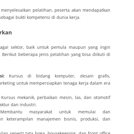
 menyelesaikan pelatihan, peserta akan mendapatkan
sebagai bukti kompetensi di dunia kerja.
arkan
agai sektor, baik untuk pemula maupun yang ingin
erikut beberapa jenis pelatihan yang bisa diikuti di
i:
Kursus di bidang komputer, desain grafis,
arketing untuk mempersiapkan tenaga kerja dalam era
Kursus mekanik, perbaikan mesin, las, dan otomotif
tur dan industri.
mbantu masyarakat untuk memulai dan
 keterampilan manajemen bisnis, produksi, dan
lan seperti tata boga, housekeeping, dan front office