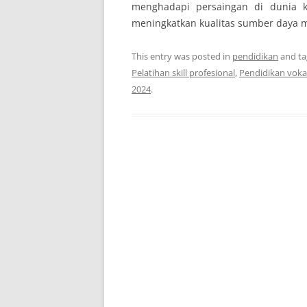
menghadapi persaingan di dunia k
meningkatkan kualitas sumber daya m
This entry was posted in
pendidikan
and t
Pelatihan skill profesional
,
Pendidikan vokas
2024
.