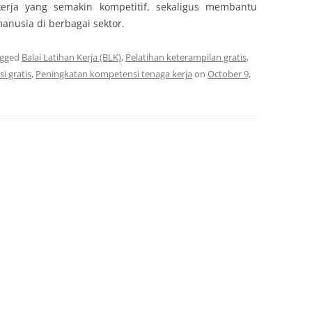
erja yang semakin kompetitif, sekaligus membantu
anusia di berbagai sektor.
agged
Balai Latihan Kerja (BLK)
,
Pelatihan keterampilan gratis
,
i gratis
,
Peningkatan kompetensi tenaga kerja
on
October 9,