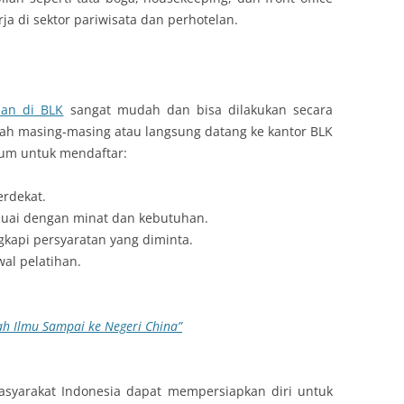
ja di sektor pariwisata dan perhotelan.
han di BLK
sangat mudah dan bisa dilakukan secara
erah masing-masing atau langsung datang ke kantor BLK
mum untuk mendaftar:
erdekat.
esuai dengan minat dan kebutuhan.
ngkapi persyaratan yang diminta.
al pelatihan.
h Ilmu Sampai ke Negeri China”
masyarakat Indonesia dapat mempersiapkan diri untuk