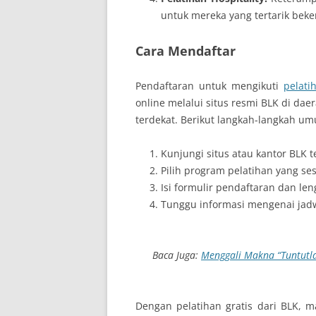
untuk mereka yang tertarik beker
Cara Mendaftar
Pendaftaran untuk mengikuti
pelati
online melalui situs resmi BLK di da
terdekat. Berikut langkah-langkah u
Kunjungi situs atau kantor BLK t
Pilih program pelatihan yang s
Isi formulir pendaftaran dan le
Tunggu informasi mengenai jadw
Baca Juga:
Menggali Makna “Tuntutla
Dengan pelatihan gratis dari BLK, 