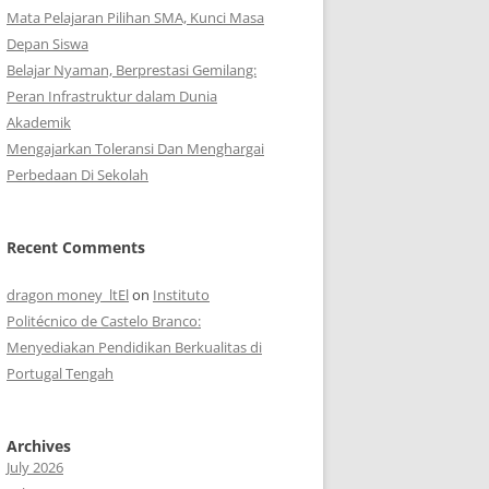
Mata Pelajaran Pilihan SMA, Kunci Masa
Depan Siswa
Belajar Nyaman, Berprestasi Gemilang:
Peran Infrastruktur dalam Dunia
Akademik
Mengajarkan Toleransi Dan Menghargai
Perbedaan Di Sekolah
Recent Comments
dragon money_ltEl
on
Instituto
Politécnico de Castelo Branco:
Menyediakan Pendidikan Berkualitas di
Portugal Tengah
Archives
July 2026