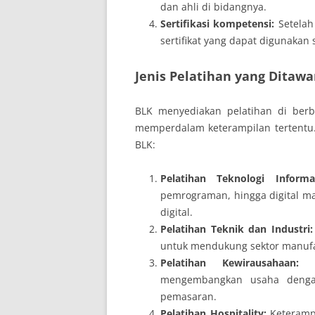
dan ahli di bidangnya.
Sertifikasi kompetensi:
Setelah
sertifikat yang dapat digunakan 
Jenis Pelatihan yang Ditaw
BLK menyediakan pelatihan di berb
memperdalam keterampilan tertentu. B
BLK:
Pelatihan Teknologi Informas
pemrograman, hingga digital m
digital.
Pelatihan Teknik dan Industri:
untuk mendukung sektor manufak
Pelatihan Kewirausahaan:
Me
mengembangkan usaha dengan
pemasaran.
Pelatihan Hospitality:
Keterampi