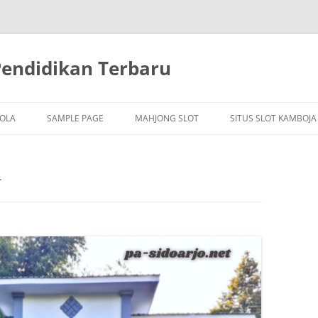
Pendidikan Terbaru
BOLA
SAMPLE PAGE
MAHJONG SLOT
SITUS SLOT KAMBOJA
L