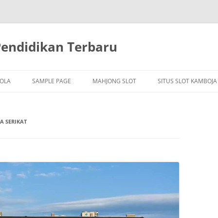
Pendidikan Terbaru
BOLA
SAMPLE PAGE
MAHJONG SLOT
SITUS SLOT KAMBOJA
A SERIKAT