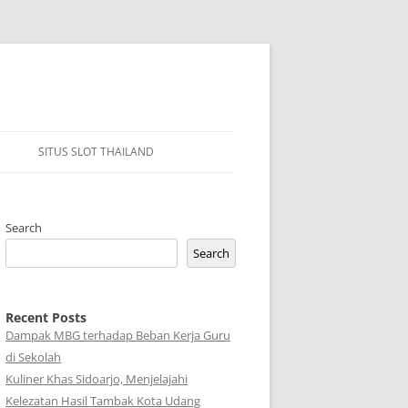
SITUS SLOT THAILAND
Search
Search
Recent Posts
Dampak MBG terhadap Beban Kerja Guru
di Sekolah
Kuliner Khas Sidoarjo, Menjelajahi
Kelezatan Hasil Tambak Kota Udang