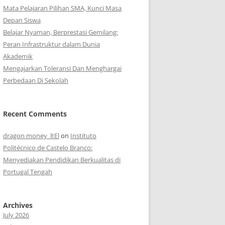
Mata Pelajaran Pilihan SMA, Kunci Masa
Depan Siswa
Belajar Nyaman, Berprestasi Gemilang:
Peran Infrastruktur dalam Dunia
Akademik
Mengajarkan Toleransi Dan Menghargai
Perbedaan Di Sekolah
Recent Comments
dragon money_ltEl
on
Instituto
Politécnico de Castelo Branco:
Menyediakan Pendidikan Berkualitas di
Portugal Tengah
Archives
July 2026