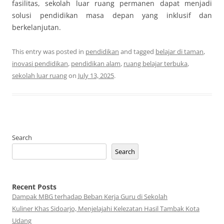
fasilitas, sekolah luar ruang permanen dapat menjadi
solusi pendidikan masa depan yang inklusif dan
berkelanjutan.
This entry was posted in
pendidikan
and tagged
belajar di taman
,
inovasi pendidikan
,
pendidikan alam
,
ruang belajar terbuka
,
sekolah luar ruang
on
July 13, 2025
.
Search
Search
Recent Posts
Dampak MBG terhadap Beban Kerja Guru di Sekolah
Kuliner Khas Sidoarjo, Menjelajahi Kelezatan Hasil Tambak Kota
Udang