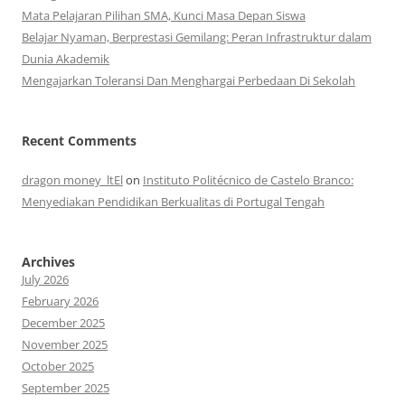
Mata Pelajaran Pilihan SMA, Kunci Masa Depan Siswa
Belajar Nyaman, Berprestasi Gemilang: Peran Infrastruktur dalam
Dunia Akademik
Mengajarkan Toleransi Dan Menghargai Perbedaan Di Sekolah
Recent Comments
dragon money_ltEl
on
Instituto Politécnico de Castelo Branco:
Menyediakan Pendidikan Berkualitas di Portugal Tengah
Archives
July 2026
February 2026
December 2025
November 2025
October 2025
September 2025