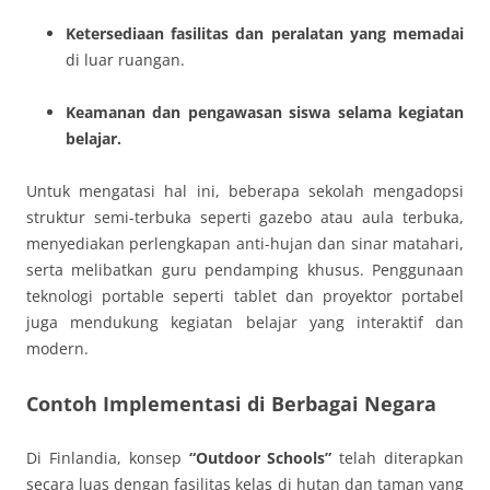
Ketersediaan fasilitas dan peralatan yang memadai
di luar ruangan.
Keamanan dan pengawasan siswa selama kegiatan
belajar.
Untuk mengatasi hal ini, beberapa sekolah mengadopsi
struktur semi-terbuka seperti gazebo atau aula terbuka,
menyediakan perlengkapan anti-hujan dan sinar matahari,
serta melibatkan guru pendamping khusus. Penggunaan
teknologi portable seperti tablet dan proyektor portabel
juga mendukung kegiatan belajar yang interaktif dan
modern.
Contoh Implementasi di Berbagai Negara
Di Finlandia, konsep
“Outdoor Schools”
telah diterapkan
secara luas dengan fasilitas kelas di hutan dan taman yang