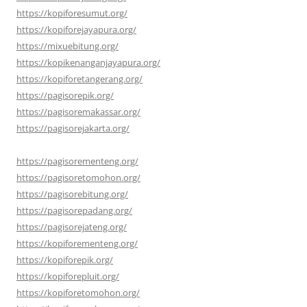
https://kopiforesumut.org/
https://kopiforejayapura.org/
https://mixuebitung.org/
https://kopikenanganjayapura.org/
https://kopiforetangerang.org/
https://pagisorepik.org/
https://pagisoremakassar.org/
https://pagisorejakarta.org/
https://pagisorementeng.org/
https://pagisoretomohon.org/
https://pagisorebitung.org/
https://pagisorepadang.org/
https://pagisorejateng.org/
https://kopiforementeng.org/
https://kopiforepik.org/
https://kopiforepluit.org/
https://kopiforetomohon.org/