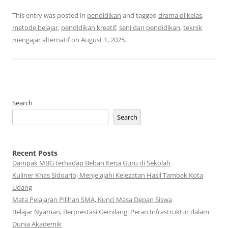
This entry was posted in
pendidikan
and tagged
drama di kelas
,
metode belajar
,
pendidikan kreatif
,
seni dan pendidikan
,
teknik
mengajar alternatif
on
August 1, 2025
.
Search
Search
Recent Posts
Dampak MBG terhadap Beban Kerja Guru di Sekolah
Kuliner Khas Sidoarjo, Menjelajahi Kelezatan Hasil Tambak Kota
Udang
Mata Pelajaran Pilihan SMA, Kunci Masa Depan Siswa
Belajar Nyaman, Berprestasi Gemilang: Peran Infrastruktur dalam
Dunia Akademik