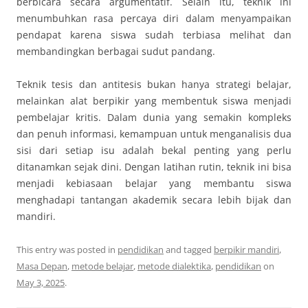
berbicara secara argumentatif. Selain itu, teknik ini
menumbuhkan rasa percaya diri dalam menyampaikan
pendapat karena siswa sudah terbiasa melihat dan
membandingkan berbagai sudut pandang.
Teknik tesis dan antitesis bukan hanya strategi belajar,
melainkan alat berpikir yang membentuk siswa menjadi
pembelajar kritis. Dalam dunia yang semakin kompleks
dan penuh informasi, kemampuan untuk menganalisis dua
sisi dari setiap isu adalah bekal penting yang perlu
ditanamkan sejak dini. Dengan latihan rutin, teknik ini bisa
menjadi kebiasaan belajar yang membantu siswa
menghadapi tantangan akademik secara lebih bijak dan
mandiri.
This entry was posted in
pendidikan
and tagged
berpikir mandiri
,
Masa Depan
,
metode belajar
,
metode dialektika
,
pendidikan
on
May 3, 2025
.