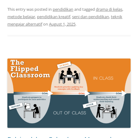
This entry was posted in
pendidikan
and tagged
drama di kelas
,
metode belajar
,
pendidikan kreatif
,
seni dan pendidikan
,
teknik
mengajar alternatif
on
August 1, 2025
.