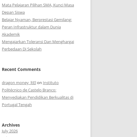
Mata Pelajaran Pilihan SMA, Kunci Masa
Depan Siswa
Belajar Nyaman, Berprestasi Gemilang:
Peran Infrastruktur dalam Dunia
Akademik
Mengajarkan Toleransi Dan Menghargai
Perbedaan Di Sekolah
Recent Comments
dragon money_ltEl
on
Instituto
Politécnico de Castelo Branco:
Menyediakan Pendidikan Berkualitas di
Portugal Tengah
Archives
July 2026