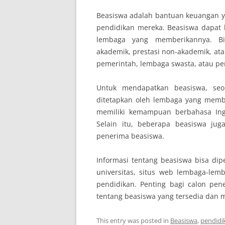
Beasiswa adalah bantuan keuangan y
pendidikan mereka. Beasiswa dapat 
lembaga yang memberikannya. Bia
akademik, prestasi non-akademik, atau
pemerintah, lembaga swasta, atau p
Untuk mendapatkan beasiswa, seo
ditetapkan oleh lembaga yang member
memiliki kemampuan berbahasa Ingg
Selain itu, beberapa beasiswa jug
penerima beasiswa.
Informasi tentang beasiswa bisa dip
universitas, situs web lembaga-le
pendidikan. Penting bagi calon pe
tentang beasiswa yang tersedia dan
This entry was posted in
Beasiswa
,
pendidi