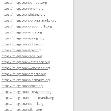
https://miegacoanpemuda.org
https://miegacoanrenon.org
https://miegacoansintang.org
https://miegacoanpulaupramuka.org
https://miegacoanprabumulih.org
https://miegacoanende.org
https://miegacoanagung.org
https://miegacoantidore.org
https://miegacoanaceh.org
https://miegacoanranai.org
https://miegacoankotatahan.org
https://miegacoanwonosobo.org
https://miegacoanampera.org
https://miegacoanbinamarga.org
https://miegacoansenen.org
https://miegacoankemayoran.org
https://miegacoankotabimantb.org
https://miegacoanbenhil.org
https://miegacoancikini.org