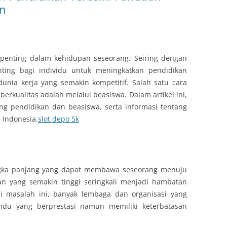
an
 penting dalam kehidupan seseorang. Seiring dengan
ing bagi individu untuk meningkatkan pendidikan
unia kerja yang semakin kompetitif. Salah satu cara
rkualitas adalah melalui beasiswa. Dalam artikel ini,
ng pendidikan dan beasiswa, serta informasi tentang
i Indonesia.
slot depo 5k
ngka panjang yang dapat membawa seseorang menuju
an yang semakin tinggi seringkali menjadi hambatan
i masalah ini, banyak lembaga dan organisasi yang
idu yang berprestasi namun memiliki keterbatasan