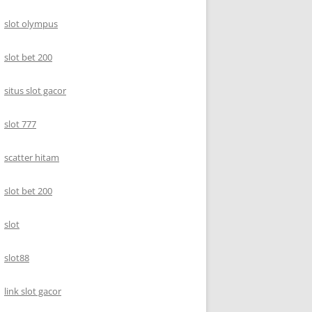
slot olympus
slot bet 200
situs slot gacor
slot 777
scatter hitam
slot bet 200
slot
slot88
link slot gacor