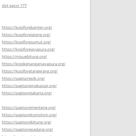
slot gacor 777
https://kopiforebanten.org/
https://kopiforejateng.org/
https://kopiforesumut.org/
https://kopiforejayapura.org/
https://mixuebitung.org/
https://kopikenanganjayapura.org/
https://kopiforetangerang.org/
https://pagisorepik.org/
https://pagisoremakassar.org/
https://pagisorejakarta.org/
https://pagisorementeng.org/
https://pagisoretomohon.org/
https://pagisorebitung.org/
https://pagisorepadang.org/