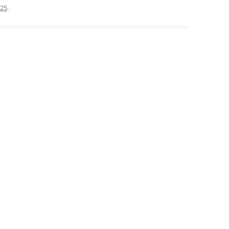
025
.