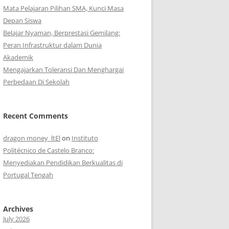
Mata Pelajaran Pilihan SMA, Kunci Masa
Depan Siswa
Belajar Nyaman, Berprestasi Gemilang:
Peran Infrastruktur dalam Dunia
Akademik
Mengajarkan Toleransi Dan Menghargai
Perbedaan Di Sekolah
Recent Comments
dragon money_ltEl
on
Instituto
Politécnico de Castelo Branco:
Menyediakan Pendidikan Berkualitas di
Portugal Tengah
Archives
July 2026