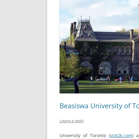
Beasiswa University of T
Leave a reply
University of Toronto (
slot2k.com
) a