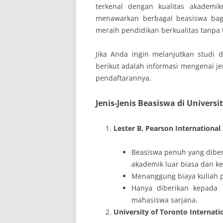
terkenal dengan kualitas akademik
menawarkan berbagai beasiswa bagi
meraih pendidikan berkualitas tanpa t
Jika Anda ingin melanjutkan studi 
berikut adalah informasi mengenai je
pendaftarannya.
Jenis-Jenis Beasiswa di Universi
Lester B. Pearson International
Beasiswa penuh yang diber
akademik luar biasa dan k
Menanggung biaya kuliah p
Hanya diberikan kepada
mahasiswa sarjana.
University of Toronto Internat