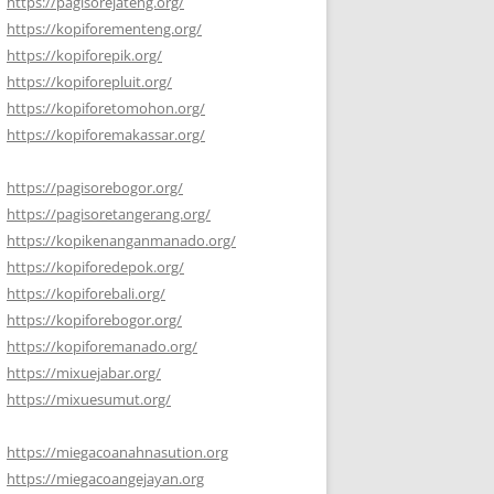
https://pagisorejateng.org/
https://kopiforementeng.org/
https://kopiforepik.org/
https://kopiforepluit.org/
https://kopiforetomohon.org/
https://kopiforemakassar.org/
https://pagisorebogor.org/
https://pagisoretangerang.org/
https://kopikenanganmanado.org/
https://kopiforedepok.org/
https://kopiforebali.org/
https://kopiforebogor.org/
https://kopiforemanado.org/
https://mixuejabar.org/
https://mixuesumut.org/
https://miegacoanahnasution.org
https://miegacoangejayan.org