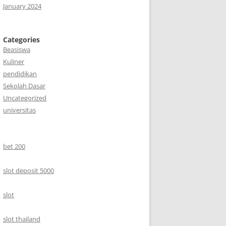
January 2024
Categories
Beasiswa
Kuliner
pendidikan
Sekolah Dasar
Uncategorized
universitas
bet 200
slot deposit 5000
slot
slot thailand