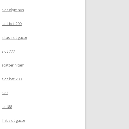
slot olympus
slot bet 200
situs slot gacor
slot 777
scatter hitam
slot bet 200
slot
slot88
link slot gacor