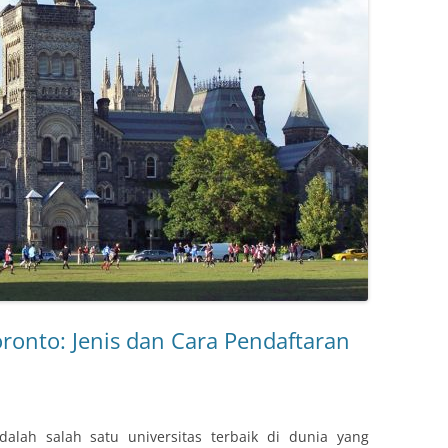
oronto: Jenis dan Cara Pendaftaran
dalah salah satu universitas terbaik di dunia yang