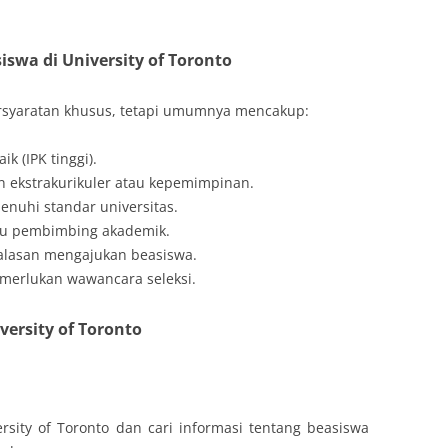
swa di University of Toronto
ersyaratan khusus, tetapi umumnya mencakup:
k (IPK tinggi).
an ekstrakurikuler atau kepemimpinan.
enuhi standar universitas.
tau pembimbing akademik.
 alasan mengajukan beasiswa.
erlukan wawancara seleksi.
versity of Toronto
ersity of Toronto dan cari informasi tentang beasiswa