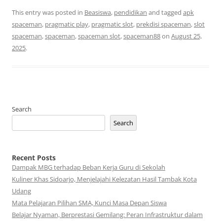
This entry was posted in
Beasiswa
,
pendidikan
and tagged
apk
spaceman
,
pragmatic play
,
pragmatic slot
,
prekdisi spaceman
,
slot
spaceman
,
spaceman
,
spaceman slot
,
spaceman88
on
August 25,
2025
.
Search
Search
Recent Posts
Dampak MBG terhadap Beban Kerja Guru di Sekolah
Kuliner Khas Sidoarjo, Menjelajahi Kelezatan Hasil Tambak Kota
Udang
Mata Pelajaran Pilihan SMA, Kunci Masa Depan Siswa
Belajar Nyaman, Berprestasi Gemilang: Peran Infrastruktur dalam