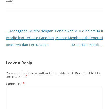
2025
.
Post
←
Menggapai Mimpi dengan
Pendidikan Murid dalam Aksi
navigation
Pendidikan Terbaik: Panduan
Massa: Membentuk Generasi
Beasiswa dan Perkuliahan
Kritis dan Peduli
→
Leave a Reply
Your email address will not be published.
Required fields
are marked
*
Comment
*