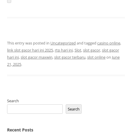
This entry was posted in
Uncategorized
and tagged
casino online
,
link slot gacor hari ini 2025
,
rtp hari ini
,
Slot
,
slot gacor
,
slot gacor
hari ini
,
slot gacor maxwin
,
slot gacor terbaru
,
slot online
on
June
21, 2025
.
Search
Search
Recent Posts