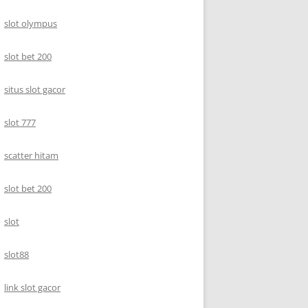
slot olympus
slot bet 200
situs slot gacor
slot 777
scatter hitam
slot bet 200
slot
slot88
link slot gacor