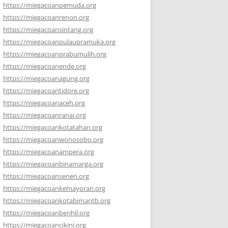
https://miegacoanpemuda.org
https://miegacoanrenon.org
https://miegacoansintang.org
https://miegacoanpulaupramuka.org
https://miegacoanprabumulih.org
https://miegacoanende.org
https://miegacoanagung.org
https://miegacoantidore.org
https://miegacoanaceh.org
https://miegacoanranai.org
https://miegacoankotatahan.org
https://miegacoanwonosobo.org
https://miegacoanampera.org
https://miegacoanbinamarga.org
https://miegacoansenen.org
https://miegacoankemayoran.org
https://miegacoankotabimantb.org
https://miegacoanbenhil.org
https://miegacoancikini.org