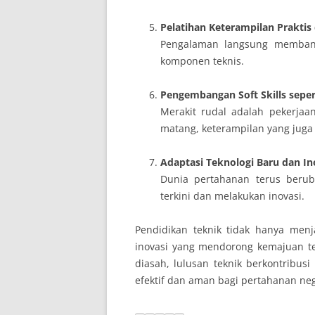
Pelatihan Keterampilan Prakti
Pengalaman langsung memban
komponen teknis.
Pengembangan Soft Skills sepe
Merakit rudal adalah pekerja
matang, keterampilan yang juga 
Adaptasi Teknologi Baru dan In
Dunia pertahanan terus beruba
terkini dan melakukan inovasi.
Pendidikan teknik tidak hanya menj
inovasi yang mendorong kemajuan te
diasah, lulusan teknik berkontribu
efektif dan aman bagi pertahanan ne