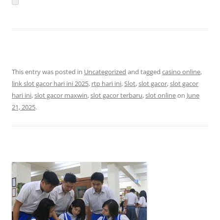
This entry was posted in
Uncategorized
and tagged
casino online
,
link slot gacor hari ini 2025
,
rtp hari ini
,
Slot
,
slot gacor
,
slot gacor
hari ini
,
slot gacor maxwin
,
slot gacor terbaru
,
slot online
on
June
21, 2025
.