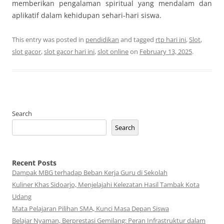
memberikan pengalaman spiritual yang mendalam dan
aplikatif dalam kehidupan sehari-hari siswa.
This entry was posted in
pendidikan
and tagged
rtp hari ini
,
Slot
,
slot gacor
,
slot gacor hari ini
,
slot online
on
February 13, 2025
.
Search
Search
Recent Posts
Dampak MBG terhadap Beban Kerja Guru di Sekolah
Kuliner Khas Sidoarjo, Menjelajahi Kelezatan Hasil Tambak Kota
Udang
Mata Pelajaran Pilihan SMA, Kunci Masa Depan Siswa
Belajar Nyaman, Berprestasi Gemilang: Peran Infrastruktur dalam