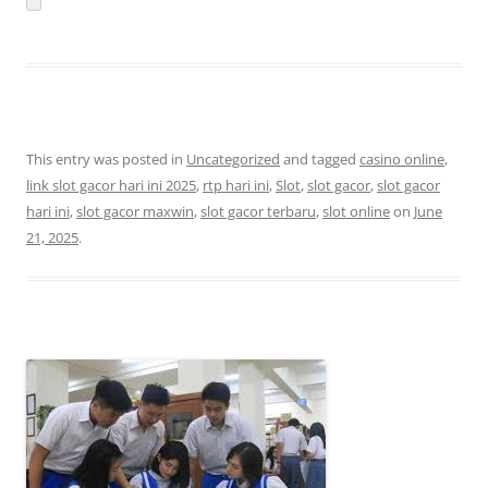
This entry was posted in
Uncategorized
and tagged
casino online
,
link slot gacor hari ini 2025
,
rtp hari ini
,
Slot
,
slot gacor
,
slot gacor
hari ini
,
slot gacor maxwin
,
slot gacor terbaru
,
slot online
on
June
21, 2025
.