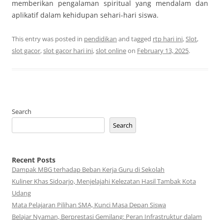
memberikan pengalaman spiritual yang mendalam dan
aplikatif dalam kehidupan sehari-hari siswa.
This entry was posted in
pendidikan
and tagged
rtp hari ini
,
Slot
,
slot gacor
,
slot gacor hari ini
,
slot online
on
February 13, 2025
.
Search
Search
Recent Posts
Dampak MBG terhadap Beban Kerja Guru di Sekolah
Kuliner Khas Sidoarjo, Menjelajahi Kelezatan Hasil Tambak Kota
Udang
Mata Pelajaran Pilihan SMA, Kunci Masa Depan Siswa
Belajar Nyaman, Berprestasi Gemilang: Peran Infrastruktur dalam